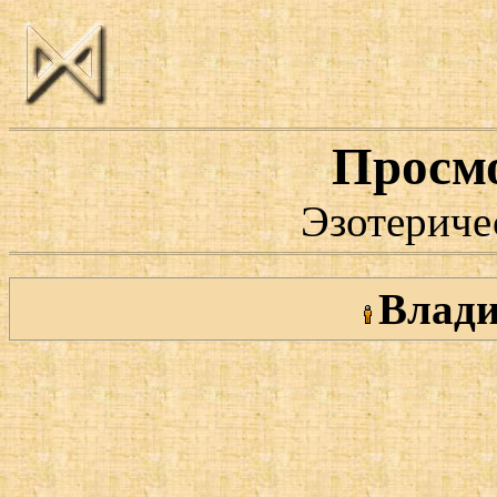
Просм
Эзотериче
Влад