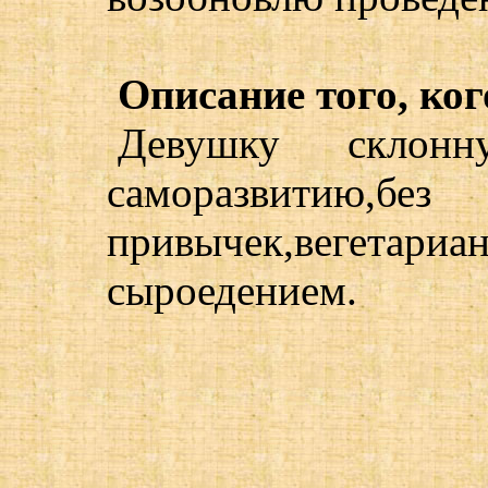
Описание того, ког
Девушку склонн
саморазвит
привычек,вегетар
сыроедением.