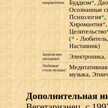
Буддизм
*
,
Дао
направления:
Осознанные с
Психология
*
,
Хиромантия
*
Целительство
(
*
- Любитель
Наставник)
Занятия вне
Электроника, 
эзотерики:
Любимые
Медитативная 
стили музыки:
музыка, Этнич
Дополнительная и
Вегетарианец, с 199