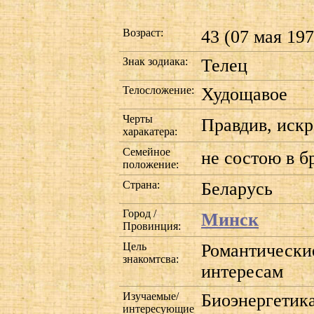
Возраст:
43 (07 мая 197
Знак зодиака:
Телец
Телосложение:
Худощавое
Черты
Правдив, искр
харакатера:
Семейное
не состою в б
положение:
Страна:
Беларусь
Город /
Минск
Провинция:
Цель
Романтически
знакомтсва:
интересам
Изучаемые/
Биоэнергетик
интересующие