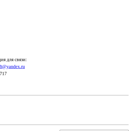
я для связи:
aft@yandex.ru
717