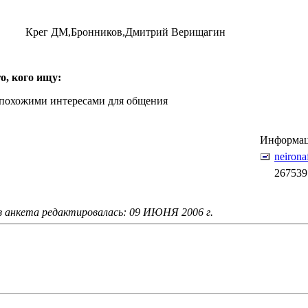
Крег ДМ,Бронников,Дмитрий Верищагин
о, кого ищу:
похожими интересами для общения
Информаци
neiron
267539
з анкета редактировалась: 09 ИЮНЯ 2006 г.