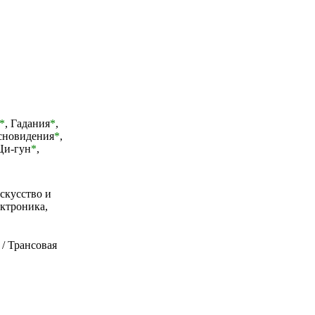
*
,
Гадания
*
,
сновидения
*
,
Ци-гун
*
,
скусство и
ктроника,
/ Трансовая