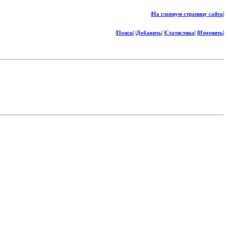
|
На главную страницу сайта
|
|
Поиск
| |
Добавить
| |
Статистика
| |
Изменить
|