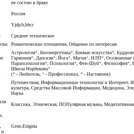
не состою в браке
Россия
Yjdjcb,bhcr
:
Среднее техническое
сва:
Романтические отношения, Общение по интересам
Астрология
*
,
Биоэнергетика
*
,
Боевые искусства
*
,
Буддизм
ие
Гармония
*
,
Даосизм
*
,
Йога
*
,
Магия
*
,
НЛП
*
,
Осознанные 
:
Парапсихология
*
,
Психология
*
,
Фен-Шуй
*
,
Философия
*
,
Школа Норбекова
*
(
*
- Любитель,
*
- Профессионал,
*
- Наставник)
Путешествия, Информационные технологии и Интернет, И
культура, Средства Массовой Информации, Медицина, Эле
Наука
или
Классика, Этническая, ПОПулярная музыка, Медитативная 
з.
,
Gene,Enigma
 и