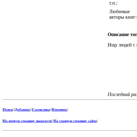
т.п.:
Любимые
авторы книг:
Описание тог
Ищу людей с 
Последний ра
|
Поиск
| |
Добавить
| |
Статистика
| |
Изменить
|
|
На первую страницу знакомств
| |
На главную страницу сайта
|