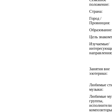
положение:
Страна:
Город /
Провинция:
Образование
Цель знакомт
Изучаемые/
интересующ
направления
Занятия вне
эзотерики:
Любимые ст
музыки:
Любимые му
группы,
исполнители
композиторы