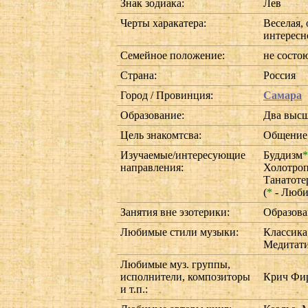
Знак зодиака:
Лев
Черты харакатера:
Веселая,
интерес
Семейное положение:
не состо
Страна:
Россия
Город / Провинция:
Самара
Образование:
Два выс
Цель знакомтсва:
Общение 
Изучаемые/интересующие
Буддизм
*
направления:
Холотроп
Танатоте
(
*
- Люби
Занятия вне эзотерики:
Образова
Любимые стили музыки:
Классика
Медитати
Любимые муз. группы,
исполнители, композиторы
Крич Фир
и т.п.: