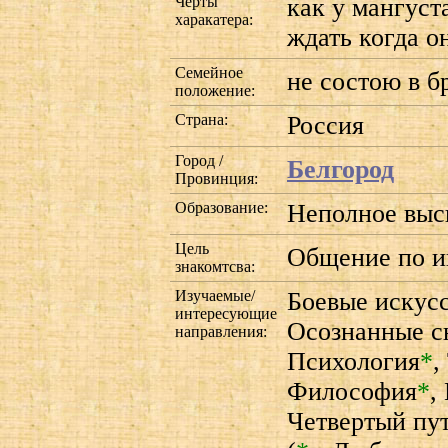
Черты
как у мангуст
харакатера:
ждать когда о
Семейное
не состою в б
положение:
Страна:
Россия
Город /
Белгород
Провинция:
Образование:
Неполное вы
Цель
Общение по и
знакомтсва:
Изучаемые/
Боевые искус
интересующие
Осознанные с
направления:
Психология
*
,
Философия
*
,
Четвертый пу