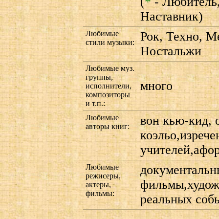
(
*
- Любитель
Наставник)
Любимые
Рок, Техно, М
стили музыки:
Ностальжи
Любимые муз.
группы,
много
исполнители,
композиторы
и т.п.:
Любимые
вон кью-кид, 
авторы книг:
коэльо,изрече
учителей,афо
Любимые
документальн
режисеры,
фильмы,худож
актеры,
фильмы:
реальных соб