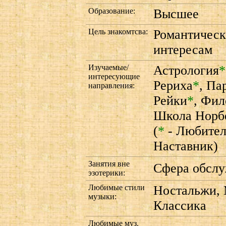
Образование:
Высшее
Цель знакомтсва:
Романтическ
интересам
Изучаемые/
Астрология
*
интересующие
Рериха
*
,
Па
направления:
Рейки
*
,
Фил
Школа Норб
(
*
- Любител
Наставник)
Занятия вне
Сфера обслу
эзотерики:
Любимые стили
Ностальжи, 
музыки:
Классика
Любимые муз.