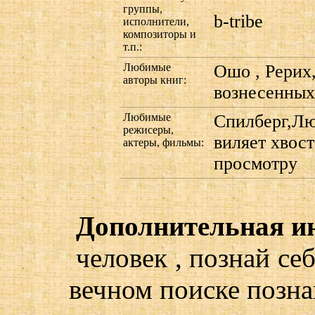
группы,
b-tribe
исполнители,
композиторы и
т.п.:
Любимые
Ошо , Рерих
авторы книг:
вознесенных
Любимые
Спилберг,Лю
режисеры,
виляет хвос
актеры, фильмы:
просмотру
Дополнительная и
человек , познай себ
вечном поиске познания.