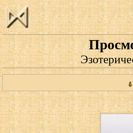
Просм
Эзотериче