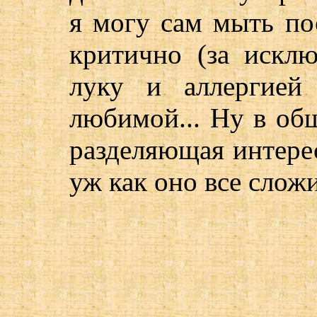
я могу сам мыть пос
критично (за искл
луку и аллергией
любимой... Ну в об
разделяющая интерес
уж как оно все сложит