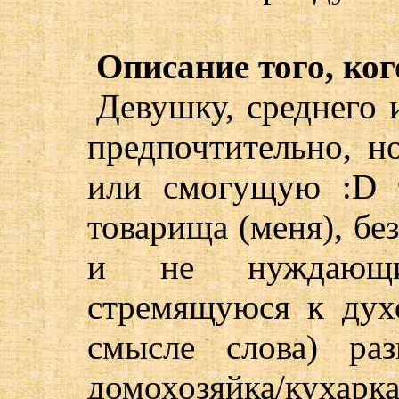
Описание того, ког
Девушку, среднего 
предпочтительно, н
или смогущую :D 
товарища (меня), бе
и не нуждающи
стремящуюся к дух
смысле слова) ра
домохозяйка/кухарк