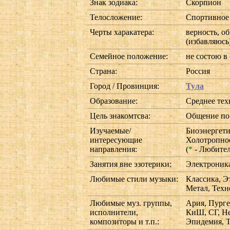
Знак зодиака:
Скорпион
Телосложение:
Спортивное
Черты харакатера:
верность, о
(избавляюсь)
Семейное положение:
не состою в
Страна:
Россия
Город / Провинция:
Тула
Образование:
Среднее тех
Цель знакомтсва:
Общение по
Изучаемые/
Биоэнергет
интересующие
Холотропно
направления:
(
*
- Любите
Занятия вне эзотерики:
Электроника
Любимые стили музыки:
Классика, Э
Метал, Техн
Любимые муз. группы,
Ария, Пурге
исполнители,
КиШ, СГ, Не
композиторы и т.п.:
Эпидемия, 