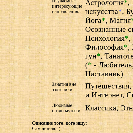
Изучаемые/
Астрология
*
,
интересующие
искусства
*
,
Б
направления:
Йога
*
,
Магия
Осознанные с
Психология
*
,
Философия
*
,
гун
*
,
Танатот
(
*
- Любитель
Наставник)
Занятия вне
Путешествия,
эзотерики:
и Интернет, С
Любимые
Классика, Эт
стили музыки:
Описание того, кого ищу:
Сам незнаю. )