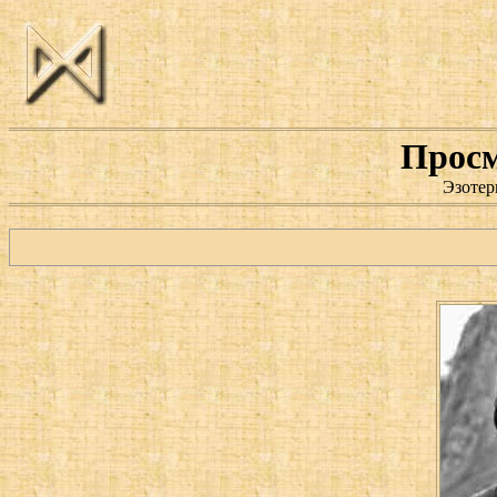
Просм
Эзотер