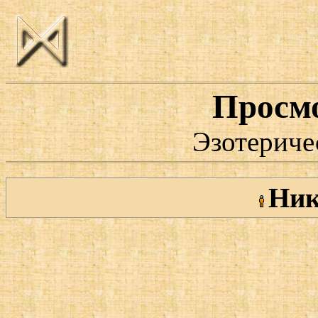
Просм
Эзотериче
Ник