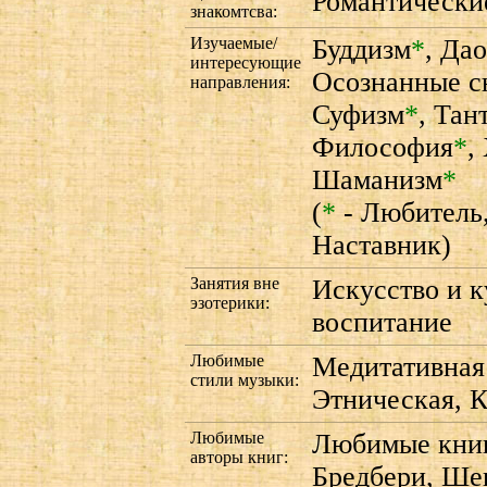
Романтически
знакомтсва:
Изучаемые/
Буддизм
*
,
Дао
интересующие
Осознанные с
направления:
Суфизм
*
,
Тан
Философия
*
,
Шаманизм
*
(
*
- Любитель
Наставник)
Занятия вне
Искусство и к
эзотерики:
воспитание
Любимые
Медитативная 
стили музыки:
Этническая, 
Любимые
Любимые книг
авторы книг:
Бредбери, Ше