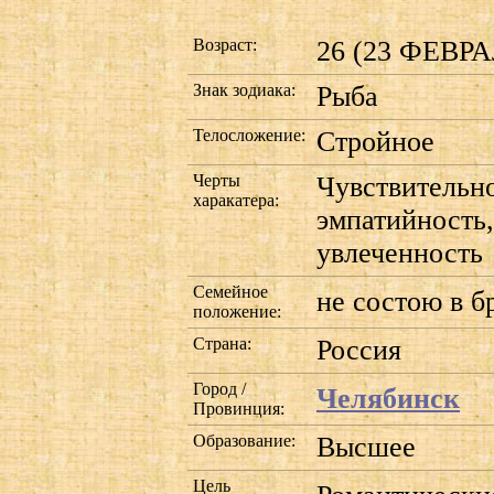
Возраст:
26 (23 ФЕВРАЛ
Знак зодиака:
Рыба
Телосложение:
Стройное
Черты
Чувствительн
харакатера:
эмпатийность,
увлеченность
Семейное
не состою в б
положение:
Страна:
Россия
Город /
Челябинск
Провинция:
Образование:
Высшее
Цель