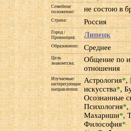
Семейное
не состою в б
положение:
Страна:
Россия
Город /
Липецк
Провинция:
Образование:
Среднее
Цель
Общение по и
знакомтсва:
отношения
Изучаемые/
Астрология
*
,
интересующие
искусства
*
,
Б
направления:
Осознанные с
Психология
*
,
Махариши
*
,
Т
Философия
*