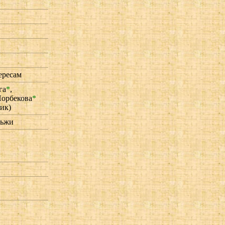
ересам
га
*
,
орбекова
*
ик)
льжи