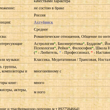
качествами характера
ложение:
не состою в браке
Россия
инция:
Ахтубинск
:
Среднее
сва:
Романтические отношения, Общение по инт
нтересующие
Астрология
*
,
Биоэнергетика
*
,
Буддизм
*
,
Йо
:
Психология
*
,
Рейки
*
,
Философия
*
,
Школа Н
(
*
- Любитель,
*
- Профессионал,
*
- Наставн
ли музыки:
Классика, Медитативная / Трансовая, Носта
. группы,
, композиторы и
многоневному с
оры книг:
много
исеры, актеры,
м ного
жение и трасформацию ощущаю м т 89275846641