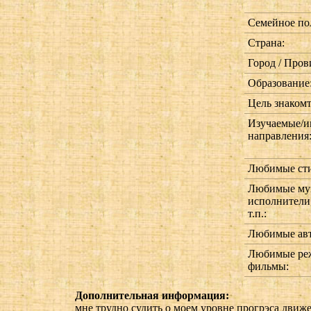
Семейное по
Страна:
Город / Пров
Образование
Цель знакомт
Изучаемые/и
направления
Любимые сти
Любимые муз
исполнители
т.п.:
Любимые авт
Любимые реж
фильмы:
Дополнительная информация:
мне трудно судить о моем уровне прогрэса дви