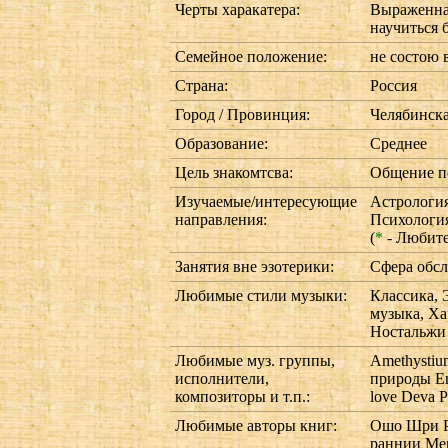
Черты харакатера:
Выраженная
научиться 
Семейное положение:
не состою 
Страна:
Россия
Город / Провинция:
Челябинска
Образование:
Среднее
Цель знакомтсва:
Общение п
Изучаемые/интересующие
Астрологи
направления:
Психологи
(
*
- Любит
Занятия вне эзотерики:
Сфера обс
Любимые стили музыки:
Классика, 
музыка, Ха
Ностальжи
Любимые муз. группы,
Amethystiu
исполнители,
природы Eme
композиторы и т.п.:
love Deva P
Любимые авторы книг:
Ошо Шри Р
раннии Ме