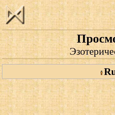
Просм
Эзотериче
Ru