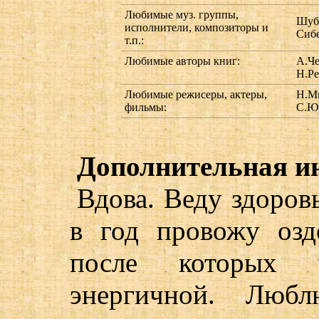
Любимые муз. группы,
Шубе
исполнители, композиторы и
Сибе
т.п.:
Любимые авторы книг:
А.Че
Н.Ре
Любимые режисеры, актеры,
Н.Ми
фильмы:
С.Ю
Дополнительная и
Вдова. Веду здоров
в год провожу озд
после которых 
энергичной. Люб