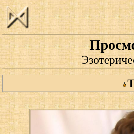
Просм
Эзотериче
Т