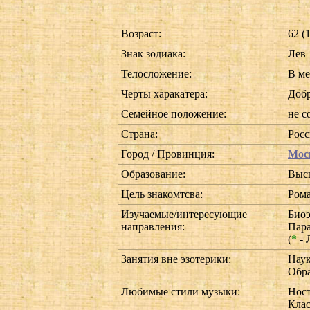
Возраст:
62 (
Знак зодиака:
Лев
Телосложение:
В ме
Черты харакатера:
Добр
Семейное положение:
не с
Страна:
Росс
Город / Провинция:
Мос
Образование:
Выс
Цель знакомтсва:
Рома
Изучаемые/интересующие
Биоэ
направления:
Пар
(
*
- 
Занятия вне эзотерики:
Наук
Обра
Любимые стили музыки:
Ност
Клас