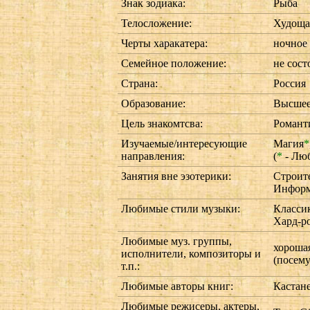
Знак зодиака:
Рыба
Телосложение:
Худоща
Черты харакатера:
ночное 
Семейное положение:
не сост
Страна:
Россия
Образование:
Высше
Цель знакомтсва:
Романт
Изучаемые/интересующие
Магия
*
направления:
(
*
- Лю
Занятия вне эзотерики:
Строите
Информ
Любимые стили музыки:
Классик
Хард-ро
Любимые муз. группы,
хороша
исполнители, композиторы и
(посем
т.п.:
Любимые авторы книг:
Кастане
Любимые режисеры, актеры,