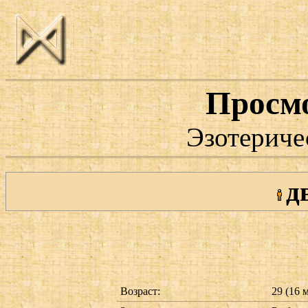
Просм
Эзотериче
д
Возраст:
29 (16 м