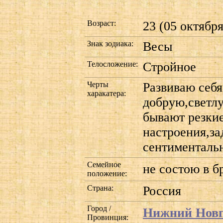
Возраст:
23 (05 октября
Знак зодиака:
Весы
Телосложение:
Стройное
Черты
Развиваю себя
харакатера:
добрую,светл
бывают резки
настроения,за
сентименталь
Семейное
не состою в б
положение:
Страна:
Россия
Город /
Нижний Новг
Провинция: