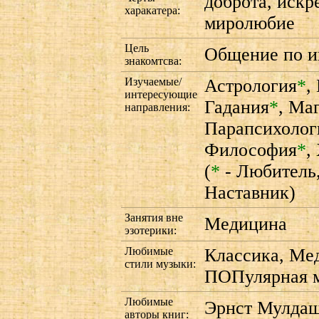
доброта, искр
харакатера:
миролюбие
Цель
Общение по и
знакомтсва:
Изучаемые/
Астрология
*
,
интересующие
Гадания
*
,
Ма
направления:
Парапсихолог
Философия
*
,
(
*
- Любитель
Наставник)
Занятия вне
Медицина
эзотерики:
Любимые
Классика, Мед
стили музыки:
ПОПулярная 
Любимые
Эрнст Мулдаш
авторы книг: