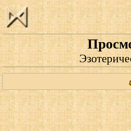
Просм
Эзотериче