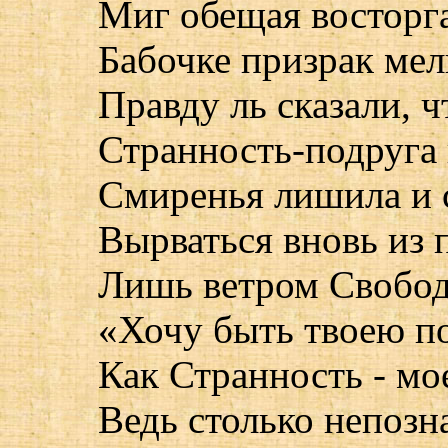
Миг обещая восторга
Бабочке призрак мел
Правду ль сказали, ч
Странность-подруга
Смиренья лишила и 
Вырваться вновь из 
Лишь ветром Свобод
«Хочу быть твоею по
Как Странность - м
Ведь столько непозна