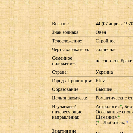
Возраст:
44 (07 апреля 1970 
Знак зодиака:
Овен
Телосложение:
Стройное
Черты харакатера:
солнечная
Семейное
не состою в браке
положение:
Страна:
Украина
Город / Провинция:
Kiev
Образование:
Высшее
Цель знакомтсва:
Романтические от
Изучаемые/
Астрология
*
,
Био
интересующие
Осознанные снов
направления:
Шаманизм
*
(
*
- Любитель,
*
-
Занятия вне