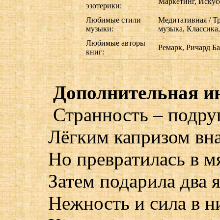
Маркетинг, Искус
эзотерики:
Любимые стили
Медитативная / Тр
музыки:
музыка, Классика
Любимые авторы
Ремарк, Ричард Б
книг:
Дополнительная и
Странность – подруг
Лёгким капризом вна
Но превратилась в м
Затем подарила два 
Нежность и cила в н