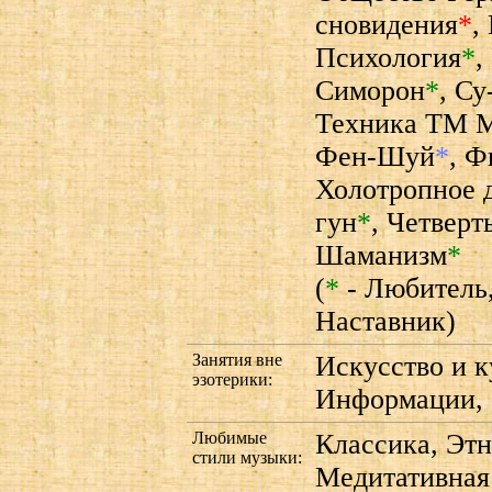
сновидения
*
,
Психология
*
,
Симорон
*
,
Су
Техника TM 
Фен-Шуй
*
,
Ф
Холотропное 
гун
*
,
Четверт
Шаманизм
*
(
*
- Любитель
Наставник)
Занятия вне
Искусство и к
эзотерики:
Информации, 
Любимые
Классика, Этн
стили музыки:
Медитативная