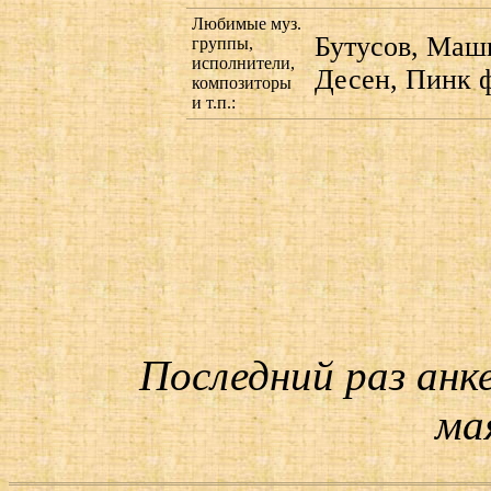
Любимые муз.
Бутусов, Маш
группы,
исполнители,
Десен, Пинк фл
композиторы
и т.п.:
Последний раз анк
мая