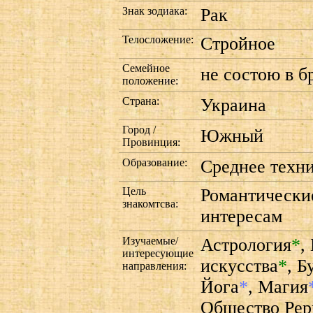
Знак зодиака:
Рак
Телосложение:
Стройное
Семейное
не состою в б
положение:
Страна:
Украина
Город /
Южный
Провинция:
Образование:
Среднее техн
Цель
Романтически
знакомтсва:
интересам
Изучаемые/
Астрология
*
,
интересующие
искусства
*
,
Б
направления:
Йога
*
,
Магия
Общество Рер