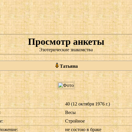
Просмотр анкеты
Эзотерические знакомства
Татьяна
40 (12 октября 1976 г.)
:
Весы
е:
Стройное
ложение:
не состою в браке