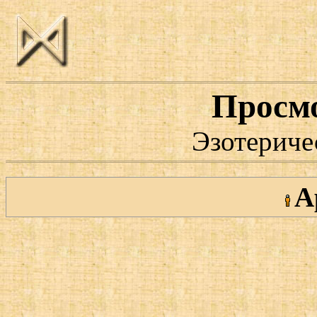
Просм
Эзотериче
А