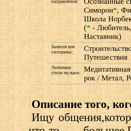
Осознанные с
направления:
Симорон
*
,
Фи
Школа Норбе
(
*
- Любитель
Наставник)
Занятия вне
Строительство
эзотерики:
Путешествия
Любимые
Медитативная 
стили музыки:
рок / Метал, 
Описание того, ког
Ищу общения,котор
что-то большее.