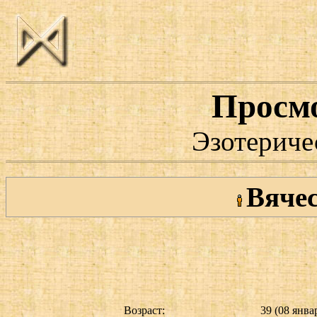
Просм
Эзотериче
Вячес
Возраст:
39 (08 январ