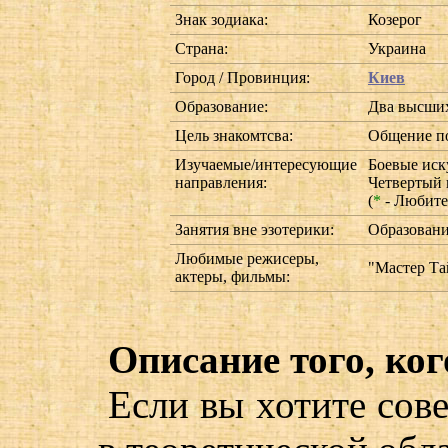
Знак зодиака:
Козерог
Страна:
Украина
Город / Провинция:
Киев
Образование:
Два высши
Цель знакомтсва:
Общение по
Изучаемые/интересующие
Боевые иск
направления:
Четвертый 
(
*
- Любите
Занятия вне эзотерики:
Образовани
Любимые режисеры,
"Мастер Та
актеры, фильмы:
Описание того, ког
Если вы хотите сов