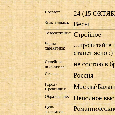
Возраст:
24 (15 ОКТЯБР
Знак зодиака:
Весы
Телосложение:
Стройное
Черты
...прочитайте 
харакатера:
станет ясно :)
Семейное
не состою в б
положение:
Страна:
Россия
Город /
Москва\Бала
Провинция:
Образование:
Неполное вы
Цель
Романтически
знакомтсва: