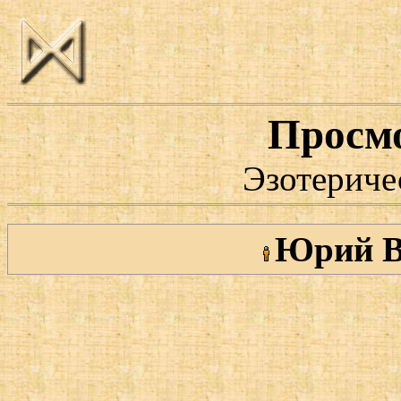
Просм
Эзотериче
Юрий В