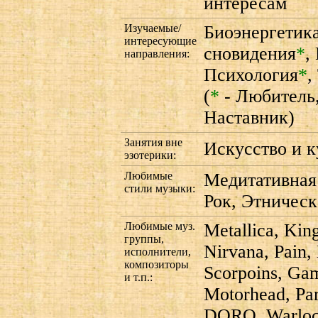
интересам
Изучаемые/
Биоэнергетик
интересующие
сновидения
*
,
направления:
Психология
*
,
(
*
- Любитель
Наставник)
Занятия вне
Искусство и к
эзотерики:
Любимые
Медитативная 
стили музыки:
Рок, Этническ
Любимые муз.
Metallica, Kin
группы,
Nirvana, Pain,
исполнители,
композиторы
Scorpoins, Gam
и т.п.:
Motorhead, Par
DORO, Warloc