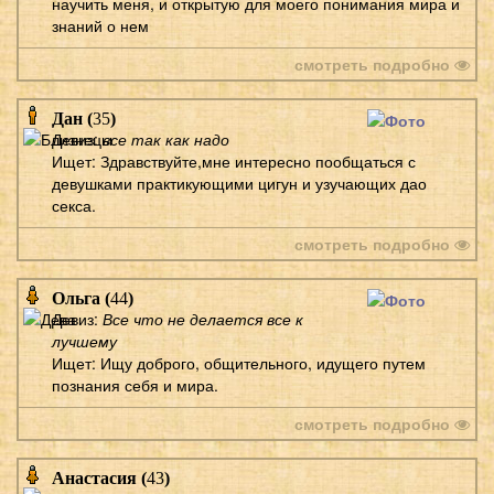
научить меня, и открытую для моего понимания мира и
знаний о нем
смотреть подробно
Дан (
35
)
Девиз:
все так как надо
Ищет: Здравствуйте,мне интересно пообщаться с
девушками практикующими цигун и узучающих дао
секса.
смотреть подробно
Ольга (
44
)
Девиз:
Все что не делается все к
лучшему
Ищет: Ищу доброго, общительного, идущего путем
познания себя и мира.
смотреть подробно
Анастасия (
43
)