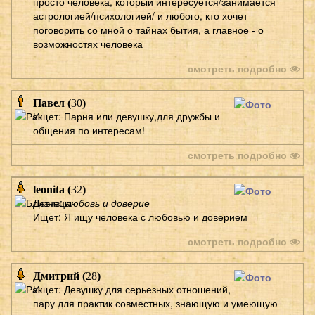
просто человека, который интересуется/занимается
астрологией/психологией/ и любого, кто хочет
поговорить со мной о тайнах бытия, а главное - о
возможностях человека
смотреть подробно
Павел (
30
)
Ищет: Парня или девушку,для дружбы и
общения по интересам!
смотреть подробно
leonita (
32
)
Девиз:
любовь и доверие
Ищет: Я ищу человека с любовью и доверием
смотреть подробно
Дмитрий (
28
)
Ищет: Девушку для серьезных отношений,
пару для практик совместных, знающую и умеющую