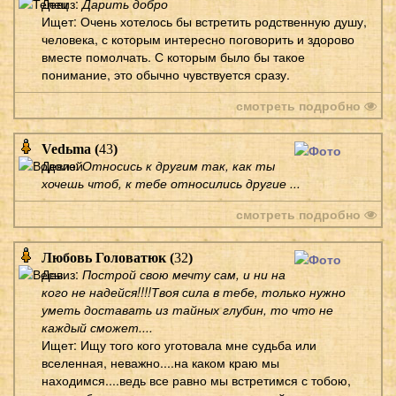
Девиз:
Дарить добро
Ищет: Очень хотелось бы встретить родственную душу,
человека, с которым интересно поговорить и здорово
вместе помолчать. С которым было бы такое
понимание, это обычно чувствуется сразу.
смотреть подробно
Vedьma (
43
)
Девиз:
Относись к другим так, как ты
хочешь чтоб, к тебе относились другие ...
смотреть подробно
Любовь Головатюк (
32
)
Девиз:
Построй свою мечту сам, и ни на
кого не надейся!!!!Твоя сила в тебе, только нужно
уметь доставать из тайных глубин, то что не
каждый сможет....
Ищет: Ищу того кого уготовала мне судьба или
вселенная, неважно....на каком краю мы
находимся....ведь все равно мы встретимся с тобою,