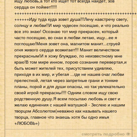
ищу любовь,а тот кто ищет тот всегда найдет, зов
сердца он поймет!!!!!
++++++++++++++++++++++++++++++++++++++++++++++++++
++++++Иду туда куда зовет душа!!!Лечу навстречу свету,
солнцу и любви!!И мир чудесен посещаю, и что реально
все это знаю! Осознаю тот мир прекрасен, который
часто посещаю, во снах в любви летаю, ищу...ее я
поглощаю!Меня зовет она, магнитом манит...струей
огня живого сердце возжигает!!! Манит величеством
прекрасным!И я хожу блуждаю, по неизвестному мне
краю!В том мире инном, порою сознание перевертая,и
быть может жителей тех, присутствием удивляю,
приходя в их мир, и убегая ...где не нашев очаг любви
прелестной, летая через запретные грани и тонкие
планы, порой и для души опасны, но так увлекательно
своей игрой прекрасны!!!! Одним словом ищу свою
родственную душу.Я всем посылаю любовь и свет и
желаю единения с нашей матушкой - Зеслею и нашим
творцом Абсолютом(неважно как называть нашего
творца, главное что знаешь хотя бы одно имья
+ЛЮБОВЬ+)
смотреть подробно