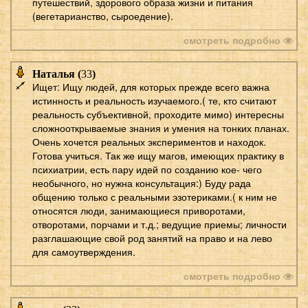
путешествий, здорового образа жизни и питания
(вегетарианство, сыроедение).
смотреть подробно
Наталья (
33
)
Ищет: Ищу людей, для которых прежде всего важна
истинность и реальность изучаемого.( те, кто считают
реальность субъективной, проходите мимо) интересны
сложнооткрываемые знания и умения на тонких планах.
Очень хочется реальных экспериментов и находок.
Готова учиться. Так же ищу магов, имеющих практику в
психиатрии, есть пару идей по созданию кое- чего
необычного, но нужна консультация:) Буду рада
общению только с реальными эзотериками.( к ним не
относятся люди, занимающиеся приворотами,
отворотами, порчами и т.д.; ведущие приемы; личности
разглашающие свой род занятий на право и на лево
для самоутверждения.
смотреть подробно