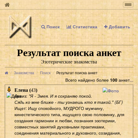
Togg
navig
Поиск
Статистика
Добавить
Результат поиска анкет
Эзотерические знакомства
Знакомства
Поиск
Результат поиска анкет
Всего найдено более
100
анкет...
Елена (
43
)
Девиз:
"Я - Змея. И я сохраняю покой.
Сядь ко мне ближе - ты узнаешь кто я такой." (БГ)
Ищет: Ищу спокойного, МУДРОГО мужчину,
кинестетического типа, ищущего свою половинку, для
создания гармонии и любви, познания эзотерики,
совместных занятий духовными практиками,
соединения материального и духовного, созидания,