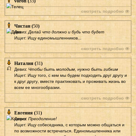
voron (
33
)
смотреть подробно
Чистан (
50
)
Девиз:
Делай что должно и будь что будет
Ищет: Ищу единомышленников...
смотреть подробно
Наталия (
31
)
Девиз:
Чтобы быть молодым, нужно быть гибким
Ищет: Ищу того, с кем мы будем подходить друг другу и
к друг другу, вместе практиковать и проживать жизнь во
всем ее многообразии.
смотреть подробно
Евгения (
31
)
Девиз:
Преодоление!
Ищет: Ищу собеседника, с которым можно общаться и
по возможности встречаться. Единомышленника или