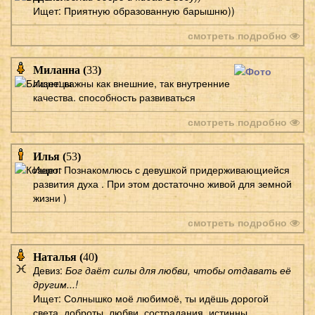
Ищет: Приятную образованную барышню))
смотреть подробно
Миланна (
33
)
Ищет: важны как внешние, так внутренние
качества. способность развиваться
смотреть подробно
Илья (
53
)
Ищет: Познакомлюсь с девушкой придерживающиейся
развития духа . При этом достаточно живой для земной
жизни )
смотреть подробно
Наталья (
40
)
Девиз:
Бог даёт силы для любви, чтобы отдавать её
другим...!
Ищет: Солнышко моё любимоё, ты идёшь дорогой
света, доброты, любви, сострадания, истинны...