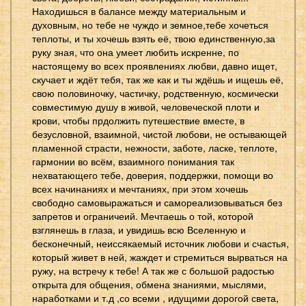
Находишься в балансе между материальным и
духовным, но тебе не чуждо и земное,тебе хочеться
теплоты, и ты хочешь взять её, твою единственную,за
руку зная, что она умеет любить искренне, по
настоящему во всех проявлениях любви, давно ищет,
скучает и ждёт тебя, так же как и ты ждёшь и ищешь её,
свою половиночку, частичку, родственную, космически
совместимую душу в живой, человеческой плоти и
крови, чтобы прдолжить путешествие вместе, в
безусловной, взаимной, чистой любови, не остывающей
пламенной страсти, нежности, заботе, ласке, теплоте,
гармонии во всём, взаимного понимания так
нехватающего тебе, доверия, поддержки, помощи во
всех начинаниях и мечтаниях, при этом хочешь
свободно самовыражаться и самореализовываться без
запретов и ограничеий. Мечтаешь о той, которой
взглянешь в глаза, и увидишь всю Вселенную и
бесконечный, неиссякаемый источник любови и счастья,
который живет в ней, жаждет и стремиться вырваться на
ружу, на встречу к тебе! А так же с большой радостью
открыта для общения, обмена знаниями, мыслями,
наработками и т.д ,со всеми , идущими дорогой света,