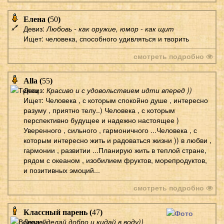
Елена (
50
)
Девиз:
Любовь - как оружие, юмор - как щит
Ищет: человека, способного удивляться и творить
смотреть подробно
Alla (
55
)
Девиз:
Красиво и с удовольствием идти вперед ))
Ищет: Человека , с которым спокойно душе , интересно
разуму , приятно телу..) Человека , с которым
перспективно будущее и надежно настоящее )
Уверенного , сильного , гармоничного ...Человека , с
которым интересно жить и радоваться жизни )) в любви ,
гармонии , развитии ...Планирую жить в теплой стране,
рядом с океаном , изобилием фруктов, морепродуктов,
и позитивных эмоций...
смотреть подробно
Классный парень (
47
)
Девиз:
делай добро и кидай в воду))