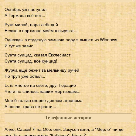
Октябрь уж наступил
А Германа всё нет...
Руки милой, пара лебедей
Нежно в портмоне моём шныряют...
Однажды в студеную зимнюю пору я вышел из Windows
И тут же завис...
Суета суицид, сказал Екклесиаст,
Суета суицид, всё суицид!
Журча ещё бежит за мельницу ручей
Но труп уже остыл...
Есть многое на свете, друг Горацио
Что и не снилось нашим мертвецам...
Мне б только скорее диплом агронома
А после, трава не расти...
Телефонные истории
Алло, Сашок! Я на Оболони. Закусон взял, а "Мерло" нигде
нет. Есть нормальное "Каберне". Брать?