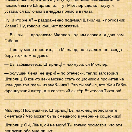
никакой вы не Штирлиц, а... Тут Мюллер сделал паузу и
уставился колючим взглядом прямо в в глаза.
Ну, и кто же я? – раздражённо подумал Штирлиц, - полковник
Исаев? Ну, говори, фашист проклятый...
— Вы, вы... – продолжил Мюллер - одним словом, я даю вам
Габена.
— Прошу меня простить, г-н Мюллер, но я далеко не всегда
беру то, что мне дают.
— Вы забываетесь, Штирлиц! – нахмурился Мюллер.
— ослушай Лёня, не дури! – по отечески, тепло заговорил
Штирлиц. В кои-то веки можно стать социоником прочитав на
ночь две-три главы из учеб-ника? Это ты забыл, что Жан Габен
французский актер, а я советский ак-тёр Вячеслав Тихонов!
Мюллер: Послушайте, Штирлиц! Вы наконец перестанете
смеяться? Что может быть смешного в учебнике соционики!
Штирлиц: Ой, Лёня, ой не могу! Ты только посмотри, что эти
придурки обо мне пишут!