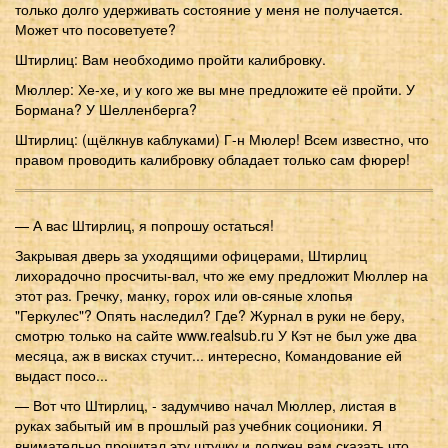
только долго удерживать состояние у меня не получается.
Может что посоветуете?
Штирлиц: Вам необходимо пройти калибровку.
Мюллер: Хе-хе, и у кого же вы мне предложите её пройти. У
Бормана? У Шелленберга?
Штирлиц: (щёлкнув каблуками) Г-н Мюлер! Всем известно, что
правом проводить калибровку обладает только сам фюрер!
— А вас Штирлиц, я попрошу остаться!
Закрывая дверь за уходящими офицерами, Штирлиц
лихорадочно просчиты-вал, что же ему предложит Мюллер на
этот раз. Гречку, манку, горох или ов-сяные хлопья
"Геркулес"? Опять наследил? Где? Журнал в руки не беру,
смотрю только на сайте www.realsub.ru У Кэт не был уже два
месяца, аж в висках стучит... интересно, Командование ей
выдаст посо...
— Вот что Штирлиц, - задумчиво начал Мюллер, листая в
руках забытый им в прошлый раз учебник соционики. Я
внимательно прочитал эту штучку и должен вам сказать что