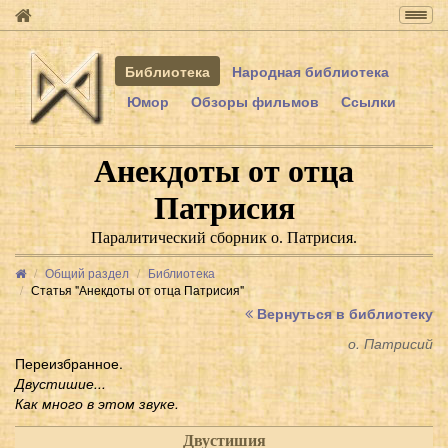
Togg
navig
Библиотека
Народная библиотека
Юмор
Обзоры фильмов
Ссылки
Анекдоты от отца
Патрисия
Паралитический сборник о. Патрисия.
Общий раздел
Библиотека
Статья "Анекдоты от отца Патрисия"
Вернуться в библиотеку
о. Патрисий
Переизбранное.
Двустишие...
Как много в этом звуке.
Двустишия