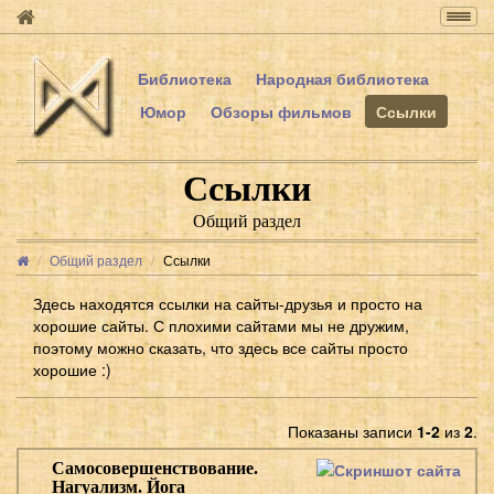
Togg
navig
Библиотека
Народная библиотека
Юмор
Обзоры фильмов
Ссылки
Ссылки
Общий раздел
Общий раздел
Ссылки
Здесь находятся ссылки на сайты-друзья и просто на
хорошие сайты. С плохими сайтами мы не дружим,
поэтому можно сказать, что здесь все сайты просто
хорошие :)
Показаны записи
1-2
из
2
.
Самосовершенствование.
Нагуализм. Йога