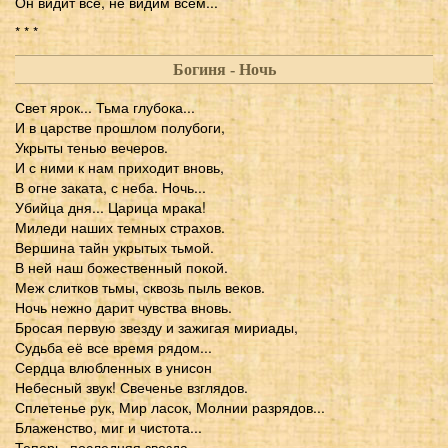
Он видит все, не видим всем...
* * *
Богиня - Ночь
Свет ярок... Тьма глубока...
И в царстве прошлом полубоги,
Укрыты тенью вечеров.
И с ними к нам приходит вновь,
В огне заката, с неба. Ночь...
Убийца дня... Царица мрака!
Миледи наших темных страхов.
Вершина тайн укрытых тьмой.
В ней наш божественный покой.
Меж слитков тьмы, сквозь пыль веков.
Ночь нежно дарит чувства вновь.
Бросая первую звезду и зажигая мириады,
Судьба её все время рядом...
Сердца влюбленных в унисон
Небесный звук! Свеченье взглядов.
Сплетенье рук, Мир ласок, Молнии разрядов...
Блаженство, миг и чистота...
Теперь, последняя звезда,