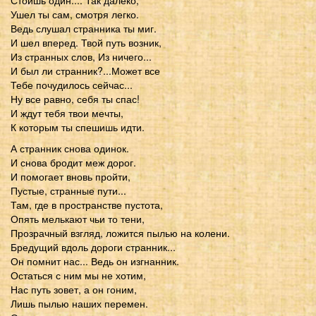
Ушел ты сам, смотря легко.
Ведь слушал странника ты миг.
И шел вперед. Твой путь возник,
Из странных слов, Из ничего...
И был ли странник?...Может все
Тебе почудилось сейчас...
Ну все равно, себя ты спас!
И ждут тебя твои мечты,
К которым ты спешишь идти.
А странник снова одинок.
И снова бродит меж дорог.
И помогает вновь пройти,
Пустые, странные пути...
Там, где в пространстве пустота,
Опять мелькают чьи то тени,
Прозрачный взгляд, ложится пылью на колени.
Бредущий вдоль дороги странник...
Он помнит нас... Ведь он изгнанник.
Остаться с ним мы не хотим,
Нас путь зовет, а он гоним,
Лишь пылью наших перемен.