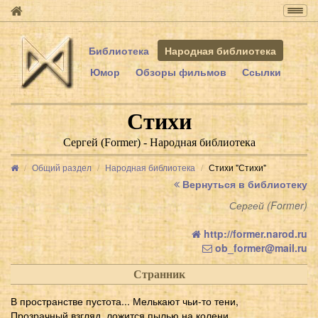
Togg
navig
Библиотека
Народная библиотека
Юмор
Обзоры фильмов
Ссылки
Стихи
Сергей (Former) - Народная библиотека
Общий раздел
Народная библиотека
Стихи "Стихи"
Вернуться в библиотеку
Сергей (Former)
http://former.narod.ru
ob_former@mail.ru
Странник
В пространстве пустота... Мелькают чьи-то тени,
Прозрачный взгляд, ложится пылью на колени.