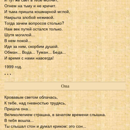
Огнем на тьму и не кричит.
И тьма пришла кошмарной мглой,
Накрыла злобой неживой.
Тогда зачем вопросов столько?
Нам век путей остался только.
Шутя могилой...
В нем покой...
Идя за ним, скорбим душой.
Обман... Вода... Туман... Беда...
И время с нами навсегда!
1999 год.
* * *
Она
Кровавым светом облачась,
К тебе, над гневностью трудясь,
Пришла она...
Великолепием страшна, в зачатом времени слышна.
В тебя вошла...
Ты слышал стон и думал криком: это сон...