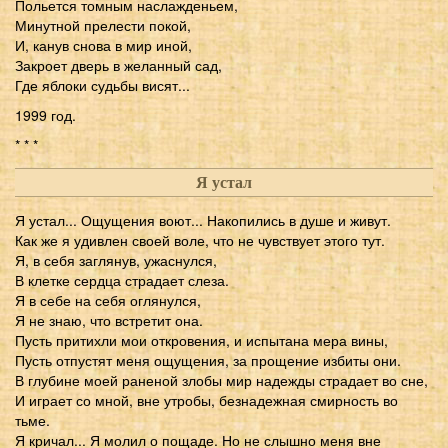
Польется томным наслажденьем,
Минутной прелести покой,
И, канув снова в мир иной,
Закроет дверь в желанный сад,
Где яблоки судьбы висят...
1999 год.
* * *
Я устал
Я устал... Ощущения воют... Накопились в душе и живут.
Как же я удивлен своей воле, что не чувствует этого тут.
Я, в себя заглянув, ужаснулся,
В клетке сердца страдает слеза.
Я в себе на себя оглянулся,
Я не знаю, что встретит она.
Пусть притихли мои откровения, и испытана мера вины,
Пусть отпустят меня ощущения, за прощение избиты они.
В глубине моей раненой злобы мир надежды страдает во сне,
И играет со мной, вне утробы, безнадежная смирность во
тьме.
Я кричал... Я молил о пощаде. Но не слышно меня вне