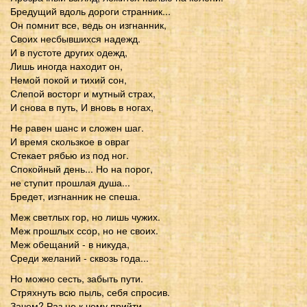
Бредущий вдоль дороги странник...
Он помнит все, ведь он изгнанник,
Своих несбывшихся надежд.
И в пустоте других одежд,
Лишь иногда находит он,
Немой покой и тихий сон,
Слепой восторг и мутный страх,
И снова в путь, И вновь в ногах,
Не равен шанс и сложен шаг.
И время скользкое в овраг
Стекает рябью из под ног.
Спокойный день... Но на порог,
не ступит прошлая душа...
Бредет, изгнанник не спеша.
Меж светлых гор, но лишь чужих.
Меж прошлых ссор, но не своих.
Меж обещаний - в никуда,
Среди желаний - сквозь года...
Но можно сесть, забыть пути.
Стряхнуть всю пыль, себя спросив.
Зачем? Раз не к чему прийти...