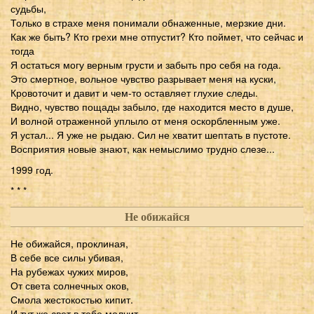
судьбы,
Только в страхе меня понимали обнаженные, мерзкие дни.
Как же быть? Кто грехи мне отпустит? Кто поймет, что сейчас и
тогда
Я остаться могу верным грусти и забыть про себя на года.
Это смертное, вольное чувство разрывает меня на куски,
Кровоточит и давит и чем-то оставляет глухие следы.
Видно, чувство пощады забыло, где находится место в душе,
И волной отраженной уплыло от меня оскорбленным уже.
Я устал... Я уже не рыдаю. Сил не хватит шептать в пустоте.
Восприятия новые знают, как немыслимо трудно слезе...
1999 год.
* * *
Не обижайся
Не обижайся, проклиная,
В себе все силы убивая,
На рубежах чужих миров,
От света солнечных оков,
Смола жестокостью кипит.
И тут же свет в тебе молчит,