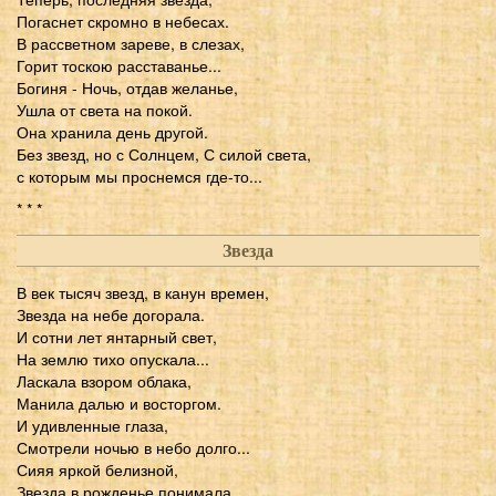
Погаснет скромно в небесах.
В рассветном зареве, в слезах,
Горит тоскою расставанье...
Богиня - Ночь, отдав желанье,
Ушла от света на покой.
Она хранила день другой.
Без звезд, но с Солнцем, С силой света,
с которым мы проснемся где-то...
* * *
Звезда
В век тысяч звезд, в канун времен,
Звезда на небе догорала.
И сотни лет янтарный свет,
На землю тихо опускала...
Ласкала взором облака,
Манила далью и восторгом.
И удивленные глаза,
Смотрели ночью в небо долго...
Сияя яркой белизной,
Звезда в рожденье понимала,