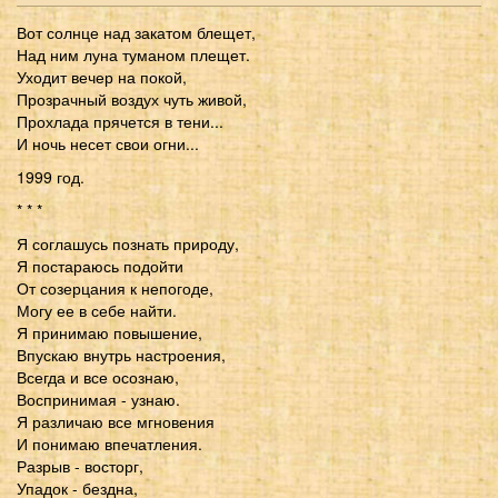
Вот солнце над закатом блещет,
Над ним луна туманом плещет.
Уходит вечер на покой,
Прозрачный воздух чуть живой,
Прохлада прячется в тени...
И ночь несет свои огни...
1999 год.
* * *
Я соглашусь познать природу,
Я постараюсь подойти
От созерцания к непогоде,
Могу ее в себе найти.
Я принимаю повышение,
Впускаю внутрь настроения,
Всегда и все осознаю,
Воспринимая - узнаю.
Я различаю все мгновения
И понимаю впечатления.
Разрыв - восторг,
Упадок - бездна,