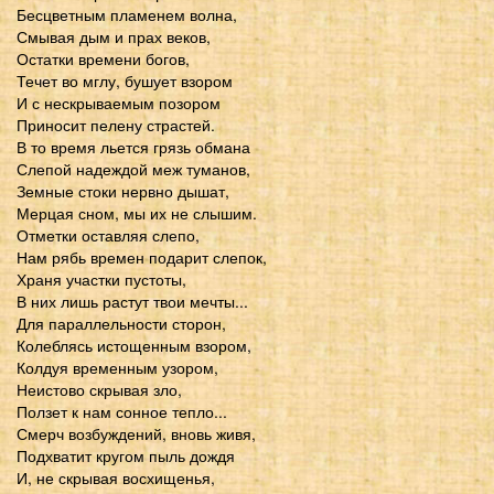
Бесцветным пламенем волна,
Смывая дым и прах веков,
Остатки времени богов,
Течет во мглу, бушует взором
И с нескрываемым позором
Приносит пелену страстей.
В то время льется грязь обмана
Слепой надеждой меж туманов,
Земные стоки нервно дышат,
Мерцая сном, мы их не слышим.
Отметки оставляя слепо,
Нам рябь времен подарит слепок,
Храня участки пустоты,
В них лишь растут твои мечты...
Для параллельности сторон,
Колеблясь истощенным взором,
Колдуя временным узором,
Неистово скрывая зло,
Ползет к нам сонное тепло...
Смерч возбуждений, вновь живя,
Подхватит кругом пыль дождя
И, не скрывая восхищенья,