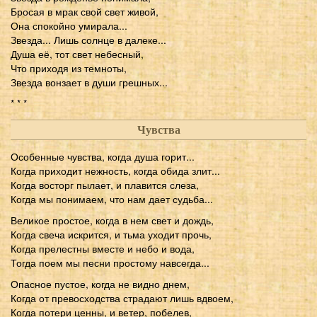
Бросая в мрак свой свет живой,
Она спокойно умирала...
Звезда... Лишь солнце в далеке...
Душа её, тот свет небесный,
Что приходя из темноты,
Звезда вонзает в души грешных...
* * *
Чувства
Особенные чувства, когда душа горит...
Когда приходит нежность, когда обида злит...
Когда восторг пылает, и плавится слеза,
Когда мы понимаем, что нам дает судьба...
Великое простое, когда в нем свет и дождь,
Когда свеча искрится, и тьма уходит прочь,
Когда прелестны вместе и небо и вода,
Тогда поем мы песни простому навсегда...
Опасное пустое, когда не видно днем,
Когда от превосходства страдают лишь вдвоем,
Когда потери ценны, и ветер, побелев,