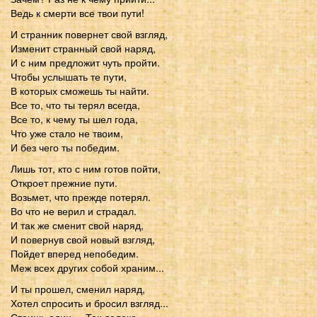
Ведь к смерти все твои пути!
И странник повернет свой взгляд,
Изменит странный свой наряд,
И с ним предложит чуть пройти.
Чтобы услышать те пути,
В которых сможешь ты найти.
Все то, что ты терял всегда,
Все то, к чему ты шел года,
Что уже стало не твоим,
И без чего ты победим.
Лишь тот, кто с ним готов пойти,
Откроет прежние пути.
Возьмет, что прежде потерял.
Во что не верил и страдал.
И так же сменит свой наряд,
И повернув свой новый взгляд,
Пойдет вперед непобедим.
Меж всех других собой храним...
И ты прошел, сменил наряд,
Хотел спросить и бросил взгляд...
Стоишь один.... Так далеко,