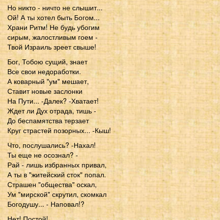
Но никто - ничто не слышит...
Ой! А ты хотел быть Богом...
Храни Ритм! Не будь убогим
сирым, жалостливым гоем -
Твой Израиль зреет свыше!
Бог, Тобою сущий, знает
Все свои недоработки.
А коварный "ум" мешает,
Ставит новые заслонки
На Пути... -Далек? -Хватает!
Ждет ли Дух отрада, тишь -
До беспамятства терзает
Круг страстей позорных... -Кыш!
Что, послушались? -Нахал!
Ты еще не осознал? -
Рай - лишь избранных привал,
А ты в "житейский сток" попал.
Страшен "общества" оскал,
Ум "мирской" скрутил, скомкал
Богодушу... - Наповал!?
Нет! Постой!