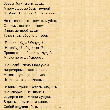
Зовом Истины считаешь,
А негу в дреме безмятежной
За Ритм Вселенский принимаешь.
Но гнева тон все громче, глубже,
Он глумится над покоем,
И призыв твоей души
Тотальным обернется воем.
-Погоди! -Куда? Откуда?
-Не забудь! - Ради чего?
Проще сонно "верить в чудо",
Мирка не руша "своего".
-Пощади! - визжит над ухом
Лицемерный хохот страсти.
Мысль - гулящая старуха -
Чхала на твои несчастья.
Встань! Отринь! Оставь живущим
"Неиспорченные" шансы.
И, держа нить Жизни Сущей,
В диком полусмерти танце,
Собой ощутишь Ритм пространства!