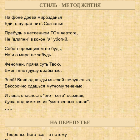
СТИЛЬ - МЕТОД ЖИТИЯ
На фоне древа мирозданья
Бди, ощущая нить Сознанья.
Пребудь в нетленном ТОм чертоге,
Не "влипни" в кокон "я" убогий.
Себе тюремщиком не будь,
Но и о мире не забудь.
Феномен, пряча суть Твою,
Вмиг тянет душу к забытью.
Знай! Вняв однажды мыслей шелушенью,
Бессрочно сдашься мутному теченью.
И лишь опасность "эго - сети" осознав,
Душа поднимется из "умственных канав".
* * *
НА ПЕРЕПУТЬЕ
-Творенье Бога все - и потому