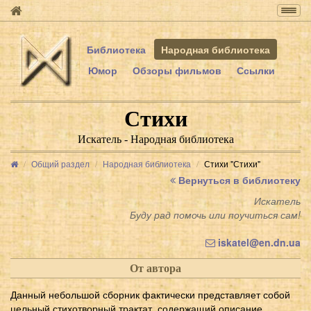
Togg
navig
Библиотека
Народная библиотека
Юмор
Обзоры фильмов
Ссылки
Стихи
Искатель - Народная библиотека
Общий раздел
Народная библиотека
Стихи "Стихи"
Вернуться в библиотеку
Искатель
Буду рад помочь или поучиться сам!
iskatel@en.dn.ua
От автора
Данный небольшой сборник фактически представляет собой
цельный стихотворный трактат, содержащий описание