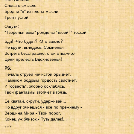
Слова о смысле -
Бредни "я" из плена мысли,-
Треп пустой.
Ощути:
"Творенья века" рождены "твоей! " тоской!
Бди! -Что будет? -Это важно?
Не крути, вглядись. Сомненья
Встреть бесстрашно, стой отважно,-
Цени прелесть Вдохновенья!
PS:
Печаль струей нечистой брызнет,
Намеком бодрым гордость свистнет,
И "совесть", злобно осклабясь,
Твои фантазмы втопчет в грязь,
Ее хватай, скрути, удерживай...
Но вдруг очнешься - все по прежнему -
Вершина Мира - Твой порог,
Конец уж близок,- Путь далек!...
* * *