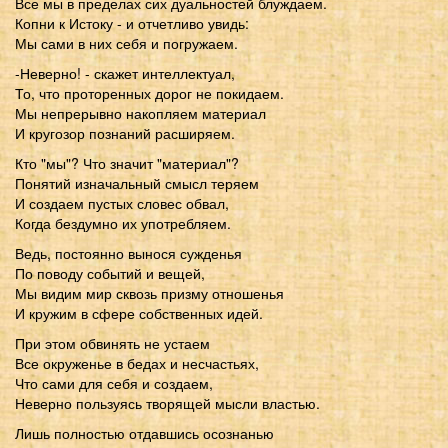
Все мы в пределах сих дуальностей блуждаем.
Копни к Истоку - и отчетливо увидь:
Мы сами в них себя и погружаем.
-Неверно! - скажет интеллектуал,
То, что проторенных дорог не покидаем.
Мы непрерывно накопляем материал
И кругозор познаний расширяем.
Кто "мы"? Что значит "материал"?
Понятий изначальный смысл теряем
И создаем пустых словес обвал,
Когда бездумно их употребляем.
Ведь, постоянно вынося сужденья
По поводу событий и вещей,
Мы видим мир сквозь призму отношенья
И кружим в сфере собственных идей.
При этом обвинять не устаем
Все окруженье в бедах и несчастьях,
Что сами для себя и создаем,
Неверно пользуясь творящей мысли властью.
Лишь полностью отдавшись осознанью