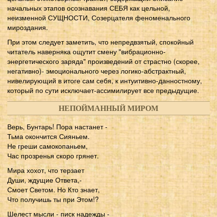
начальных этапов осознавания СЕБЯ как цельной,
неизменной СУЩНОСТИ, Созерцателя феноменального
мироздания.
При этом следует заметить, что непредвзятый, спокойный
читатель наверняка ощутит смену "вибрационно-
энергетического заряда" произведений от страстно (скорее,
негативно)- эмоционального через логико-абстрактный,
нивелирующий в итоге сам себя, к интуитивно-данностному,
который по сути исключает-ассимилирует все предыдущие.
НЕПОЙМАННЫЙ МИРОМ
Верь, Бунтарь! Пора настанет -
Тьма окончится Сияньем.
Не греши самокопаньем,
Час прозренья скоро грянет.
Мира хохот, что терзает
Души, ждущие Ответа,-
Смоет Светом. Но Кто знает,
Что получишь ты при Этом!?
Шелест мысли - писк надежды -