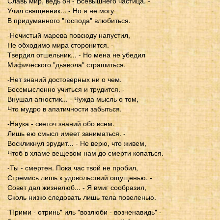
Славь мир, ведь он - Всевышнего частица. -
Учил священник... - Но я не могу
В придуманного "господа" влюбиться.
-Нечистый марева повсюду напустил,
Не обходимо мира сторонится. -
Твердил отшельник... - Но мена не убедил
Мифического "дьявола" страшиться.
-Нет знаний достоверных ни о чем.
Бессмысленно учиться и трудится. -
Внушал агностик... - Чужда мысль о том,
Что мудро в апатичности забыться.
-Наука - светоч знаний обо всем.
Лишь ею смысл имеет заниматься. -
Воскликнул эрудит... - Не верю, что живем,
Чтоб в хламе вещевом нам до смерти копаться.
-Ты - смертен. Пока час твой не пробил,
Стремись лишь к удовольствий ощущенью. -
Совет дал жизнелюб... - Я вмиг сообразил,
Сколь низко следовать лишь тела повеленью.
"Прими - отринь" иль "возлюби - возненавидь" -