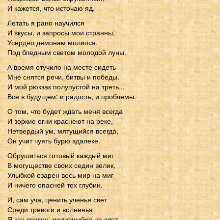
И кажется, что источаю яд.
Летать я рано научился
И вкусы, и запросы мои странны,
Усердно демонам молился.
Под бледным светом молодой луны.
А время отучило на месте сидеть
Мне снятся речи, битвы и победы.
И мой рюкзак полупустой на треть...
Все в будущем: и радость, и проблемы.
О том, что будет ждать меня всегда
И зоркие огни краснеют на реке,
Нетвердый ум, мятущийся всегда,
Он учит чуять бурю вдалеке.
Обрушиться готовый каждый миг
В могуществе своих седин велик,
Улыбкой озарен весь мир на миг
И ничего опасней тех глубин.
И, сам уча, ценить ученья свет
Среди тревоги и волненья
Я как дракон, родившийся на свет