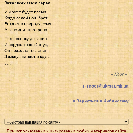
Зажег всех звёзд парад.
И может будет время
Когда седой наш брат,
Воткнет в природу семя
А вспомнит про гранат.
Под песенку дыхания
И сердца точный стук,
Он пожелает счастья
Замкнувши жизни круг.
* * *
-= Noor =-
noor@ukrsat.mk.ua
Вернуться в библиотеку
При использовании и цитировании любых материалов сайта