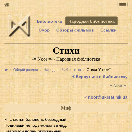
Togg
navig
Библиотека
Народная библиотека
Юмор
Обзоры фильмов
Ссылки
Стихи
-= Noor =- - Народная библиотека
Общий раздел
Народная библиотека
Стихи "Стихи"
Вернуться в библиотеку
-= Noor =-
noor@ukrsat.mk.ua
Миф
Я, счастья баловень безродный
Поднявши неподвижный взгляд,
Незримой волей окруженный,