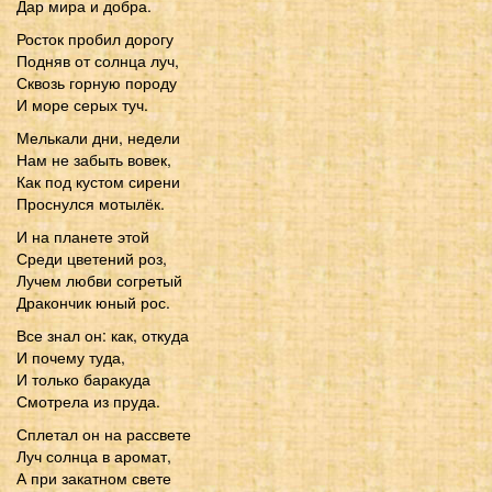
Дар мира и добра.
Росток пробил дорогу
Подняв от солнца луч,
Сквозь горную породу
И море серых туч.
Мелькали дни, недели
Нам не забыть вовек,
Как под кустом сирени
Проснулся мотылёк.
И на планете этой
Среди цветений роз,
Лучем любви согретый
Дракончик юный рос.
Все знал он: как, откуда
И почему туда,
И только баракуда
Смотрела из пруда.
Сплетал он на рассвете
Луч солнца в аромат,
А при закатном свете