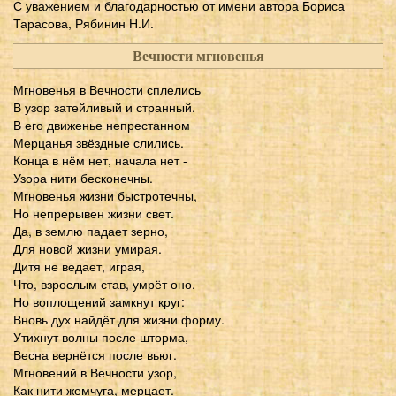
С уважением и благодарностью от имени автора Бориса
Тарасова, Рябинин Н.И.
Вечности мгновенья
Мгновенья в Вечности сплелись
В узор затейливый и странный.
В его движенье непрестанном
Мерцанья звёздные слились.
Конца в нём нет, начала нет -
Узора нити бесконечны.
Мгновенья жизни быстротечны,
Но непрерывен жизни свет.
Да, в землю падает зерно,
Для новой жизни умирая.
Дитя не ведает, играя,
Что, взрослым став, умрёт оно.
Но воплощений замкнут круг:
Вновь дух найдёт для жизни форму.
Утихнут волны после шторма,
Весна вернётся после вьюг.
Мгновений в Вечности узор,
Как нити жемчуга, мерцает.