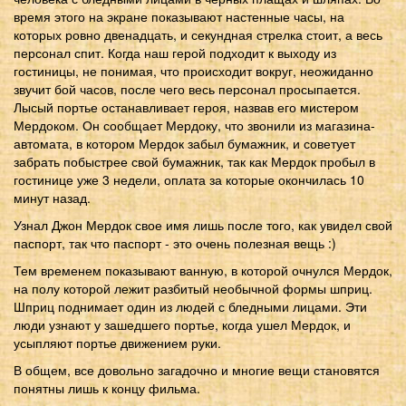
время этого на экране показывают настенные часы, на
которых ровно двенадцать, и секундная стрелка стоит, а весь
персонал спит. Когда наш герой подходит к выходу из
гостиницы, не понимая, что происходит вокруг, неожиданно
звучит бой часов, после чего весь персонал просыпается.
Лысый портье останавливает героя, назвав его мистером
Мердоком. Он сообщает Мердоку, что звонили из магазина-
автомата, в котором Мердок забыл бумажник, и советует
забрать побыстрее свой бумажник, так как Мердок пробыл в
гостинице уже 3 недели, оплата за которые окончилась 10
минут назад.
Узнал Джон Мердок свое имя лишь после того, как увидел свой
паспорт, так что паспорт - это очень полезная вещь :)
Тем временем показывают ванную, в которой очнулся Мердок,
на полу которой лежит разбитый необычной формы шприц.
Шприц поднимает один из людей с бледными лицами. Эти
люди узнают у зашедшего портье, когда ушел Мердок, и
усыпляют портье движением руки.
В общем, все довольно загадочно и многие вещи становятся
понятны лишь к концу фильма.