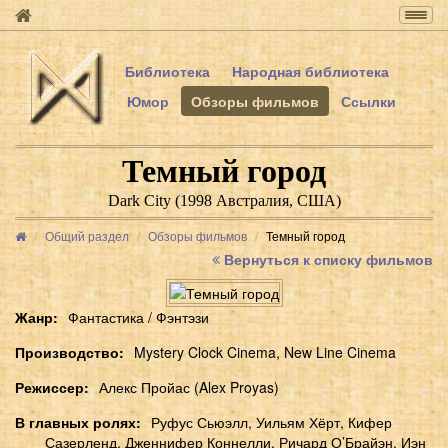
Togg
navig
Библиотека
Народная библиотека
Юмор
Обзоры фильмов
Ссылки
Темный город
Dark City (1998 Австралия, США)
Общий раздел
Обзоры фильмов
Темный город
Вернуться к списку фильмов
Жанр
Фантастика / Фэнтэзи
Производство
Mystery Clock Cinema, New Line Cinema
Режиссер
Алекс Пройас (Alex Proyas)
В главных ролях
Руфус Сьюэлл, Уильям Хёрт, Кифер
Сазерленд, Дженнифер Коннелли, Ричард О’Брайэн, Иэн