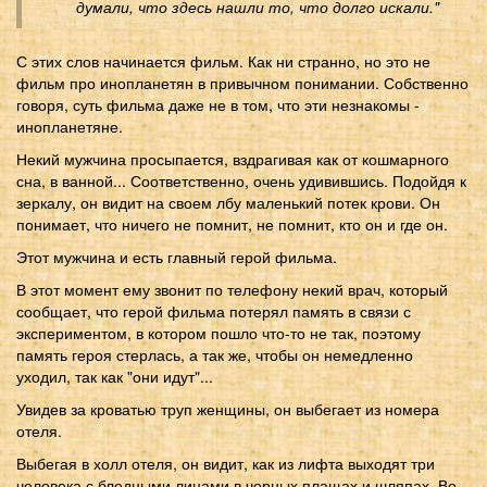
думали, что здесь нашли то, что долго искали."
С этих слов начинается фильм. Как ни странно, но это не
фильм про инопланетян в привычном понимании. Собственно
говоря, суть фильма даже не в том, что эти незнакомы -
инопланетяне.
Некий мужчина просыпается, вздрагивая как от кошмарного
сна, в ванной... Соответственно, очень удивившись. Подойдя к
зеркалу, он видит на своем лбу маленький потек крови. Он
понимает, что ничего не помнит, не помнит, кто он и где он.
Этот мужчина и есть главный герой фильма.
В этот момент ему звонит по телефону некий врач, который
сообщает, что герой фильма потерял память в связи с
экспериментом, в котором пошло что-то не так, поэтому
память героя стерлась, а так же, чтобы он немедленно
уходил, так как "они идут"...
Увидев за кроватью труп женщины, он выбегает из номера
отеля.
Выбегая в холл отеля, он видит, как из лифта выходят три
человека с бледными лицами в черных плащах и шляпах. Во