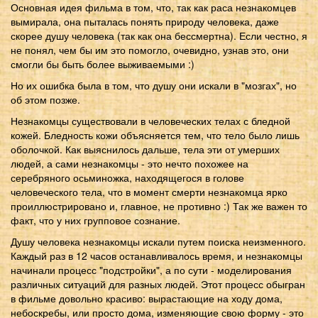
Основная идея фильма в том, что, так как раса незнакомцев
вымирала, она пыталась понять природу человека, даже
скорее душу человека (так как она бессмертна). Если честно, я
не понял, чем бы им это помогло, очевидно, узнав это, они
смогли бы быть более выживаемыми :)
Но их ошибка была в том, что душу они искали в "мозгах", но
об этом позже.
Незнакомцы существовали в человеческих телах с бледной
кожей. Бледность кожи объясняется тем, что тело было лишь
оболочкой. Как выяснилось дальше, тела эти от умерших
людей, а сами незнакомцы - это нечто похожее на
серебряного осьминожка, находящегося в голове
человеческого тела, что в момент смерти незнакомца ярко
проиллюстрировано и, главное, не противно :) Так же важен то
факт, что у них групповое сознание.
Душу человека незнакомцы искали путем поиска неизменного.
Каждый раз в 12 часов останавливалось время, и незнакомцы
начинали процесс "подстройки", а по сути - моделирования
различных ситуаций для разных людей. Этот процесс обыгран
в фильме довольно красиво: вырастающие на ходу дома,
небоскребы, или просто дома, изменяющие свою форму - это