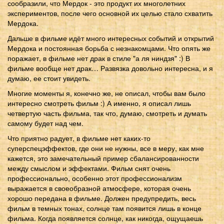
сообразили, что Мердок - это продукт их многолетних
экспериментов, после чего основной их целью стало схватить
Мердока.
Дальше в фильме идёт много интересных событий и открытий
Мердока и постоянная борьба с незнакомцами. Что опять же
поражает, в фильме нет драк в стиле "а ля ниндзя" :) В
фильме вообще нет драк… Развязка довольно интересна, и я
думаю, ее стоит увидеть.
Многие моменты я, конечно же, не описал, чтобы вам было
интересно смотреть фильм :) А именно, я описал лишь
четвертую часть фильма, так что, думаю, смотреть и думать
самому будет над чем.
Что приятно радует, в фильме нет каких-то
суперспецэффектов, где они не нужны, все в меру, как мне
кажется, это замечательный пример сбалансированности
между смыслом и эффектами. Фильм снят очень
профессионально, особенно этот профессионализм
выражается в своеобразной атмосфере, которая очень
хорошо передана в фильме. Должен предупредить, весь
фильм в темных тонах, солнце там появится лишь в конце
фильма. Когда появляется солнце, как никогда, ощущаешь