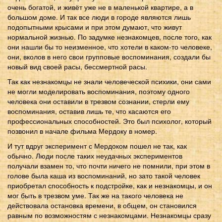
очень богатой, и живёт уже не в маленькой квартире, а в
большом доме. И так все люди в городе являются лишь
подопытными крысами и при этом думают, что живут
нормальной жизнью. По задумке незнакомцев, после того, как
они нашли бы то неизменное, что хотели в каком-то человеке,
они, вколов в него свои групповые воспоминания, создали бы
новый вид своей расы, бессмертной расы.
Так как незнакомцы не знали человеческой психики, они сами
не могли моделировать воспоминания, поэтому одного
человека они оставили в трезвом сознании, стерли ему
воспоминания, оставив лишь те, что касаются его
профессиональных способностей. Это был психолог, который
позвонил в начале фильма Мердоку в номер.
И тут вдруг эксперимент с Мердоком пошел не так, как
обычно. Люди после таких неудачных экспериментов
получали взамен то, что почти ничего не помнили, при этом в
голове была каша из воспоминаний, но зато такой человек
приобретал способность к подстройке, как и незнакомцы, и он
мог быть в трезвом уме. Так же на такого человека не
действовала остановка времени, в общем, он становился
равным по возможностям с незнакомцами. Незнакомцы сразу