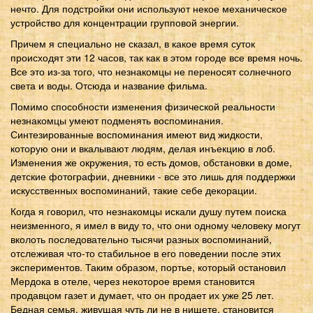
нечто. Для подстройки они используют некое механическое
устройство для концентрации групповой энергии.
Причем я специально не сказал, в какое время суток
происходят эти 12 часов, так как в этом городе все время ночь.
Все это из-за того, что незнакомцы не переносят солнечного
света и воды. Отсюда и название фильма.
Помимо способности изменения физической реальности
незнакомцы умеют подменять воспоминания.
Синтезированные воспоминания имеют вид жидкости,
которую они и вкалывают людям, делая инъекцию в лоб.
Изменения же окружения, то есть домов, обстановки в доме,
детские фотографии, дневники - все это лишь для поддержки
искусственных воспоминаний, такие себе декорации.
Когда я говорил, что незнакомцы искали душу путем поиска
неизменного, я имел в виду то, что они одному человеку могут
вколоть последовательно тысячи разных воспоминаний,
отслеживая что-то стабильное в его поведении после этих
экспериментов. Таким образом, портье, который остановил
Мердока в отеле, через некоторое время становится
продавцом газет и думает, что он продает их уже 25 лет.
Бедная семья, живущая чуть ли не в нищете, становится