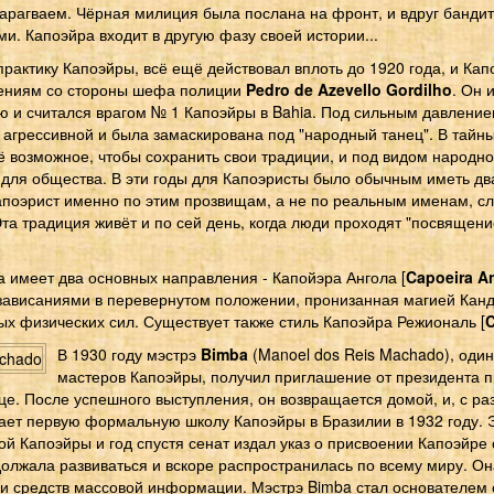
Парагваем. Чёрная милиция была послана на фронт, и вдруг банди
. Капоэйра входит в другую фазу своей истории...
актику Капоэйры, всё ещё действовал вплоть до 1920 года, и Капо
нениям со стороны шефа полиции
Pedro de Azevello Gordilho
. Он 
ю и считался врагом № 1 Капоэйры в Bahia. Под сильным давление
 агрессивной и была замаскирована под "народный танец". В тайн
 возможное, чтобы сохранить свои традиции, и под видом народно
для общества. В эти годы для Капоэристы было обычным иметь дв
апоэрист именно по этим прозвищам, а не по реальным именам, сл
Эта традиция живёт и по сей день, когда люди проходят "посвящение
 имеет два основных направления - Капойэра Ангола [
Capoeira A
 зависаниями в перевернутом положении, пронизанная магией Канд
 физических сил. Существует также стиль Капоэйра Режиональ [
C
В 1930 году мэстрэ
Bimba
(Manoel dos Reis Machado), оди
мастеров Капоэйры, получил приглашение от президента 
ице. После успешного выступления, он возвращается домой, и, с р
вает первую формальную школу Капоэйры в Бразилии в 1932 году. 
й Капоэйры и год спустя сенат издал указ о присвоении Капоэйре 
олжала развиваться и вскоре распространилась по всему миру. Она
 и средств массовой информации. Мэстрэ Bimba стал основателем