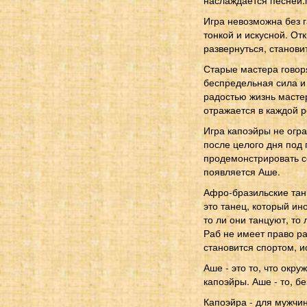
наслаждается песней:
Игра невозможна без 
тонкой и искусной. От
развернуться, станови
Старые мастера говоря
беспредельная сила и
радостью жизнь масте
отражается в каждой р
Игра капоэйры не огра
после целого дня под 
продемонстрировать се
появляется Аше.
Афро-бразильские танц
это танец, который ин
то ли они танцуют, то 
Раб не имеет право ра
становится спортом, и
Аше - это то, что окру
капоэйры. Аше - то, б
Капоэйра - для мужчин