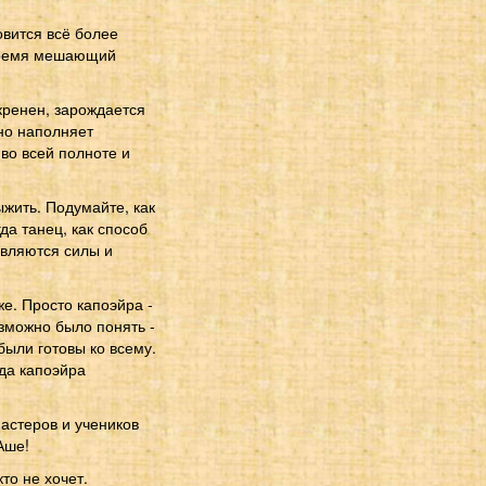
овится всё более
ё время мешающий
кренен, зарождается
но наполняет
во всей полноте и
ыжить. Подумайте, как
да танец, как способ
являются силы и
же. Просто капоэйра -
озможно было понять -
 были готовы ко всему.
гда капоэйра
мастеров и учеников
Аше!
то не хочет.