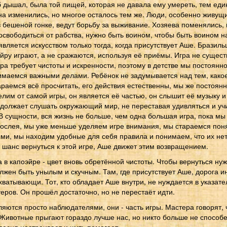
 дышал, была той пищей, которая не давала ему умереть, тем еди
а изменились, но многое осталось тем же. Люди, особенно живущи
 бешеной гонке, ведут борьбу за выживание. Хозяева поменялись,
свободиться от рабства, нужно быть воином, чтобы быть воином н
является искусством только тогда, когда присутствует Аше. Бразил
эйру играют, а не сражаются, используя её приёмы. Игра не существ
гра требует чистоты и искренности, поэтому в детстве мы постоянно
имаемся важными делами. Ребёнок не задумывается над тем, како
аемся всё просчитать, его действия естественны, мы же постоянн
елим от самой игры, он является её частью, он слышит её музыку 
одолжает слушать окружающий мир, не переставая удивляться и учи
 В сущности, вся жизнь не больше, чем одна большая игра, пока м
ослея, мы уже меньше уделяем игре внимания, мы стараемся поня
ми, мы находим удобные для себя правила и понимаем, что их нет
 шанс вернуться к этой игре, Аше движет этим возвращением.
 в капоэйре - цвет вновь обретённой чистоты. Чтобы вернуться нуж
должен быть унылым и скучным. Там, где присутствует Аше, дорога и
хватывающи. Тот, кто обладает Аше внутри, не нуждается в указате
теров. Он прошёл достаточно, но не перестаёт идти.
яются просто наблюдателями, они - часть игры. Мастера говорят, чт
Животные прыгают гораздо лучше нас, но никто больше не способе