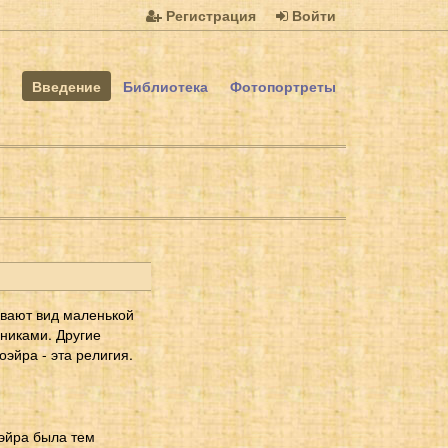
Регистрация
Войти
Введение
Библиотека
Фотопортреты
ывают вид маленькой
рниками. Другие
оэйра - эта религия.
оэйра была тем