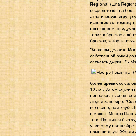
Regional
(Luta Regiona
сосредоточен на боевы
атлетическую игру, у
использовал технику г
новшеством, придума
талии в бросках с лёг
бросков, которые изу
"Когда вы делаете
Mar
собственной рукой до 
осталась дырка..." - М
более древнюю, силов
10 лет. Затем служил 
попробовать себя во м
людей капоэйре. "Сойд
велосипедном клубе. 
в массы. Мэстрэ Пашт
того, Паштинья был х
униформу в капоэйре. 
помощи друга Жоржи А