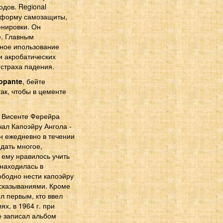
одов. Regional
к форму самозащиты,
енировки. Он
o
. Главным
жное ипользование
и акробатических
страха падения.
opante
, бейте
так, чтобы в цементе
я Висенте Ферейра
чал Капоэйру Ангола -
н ежедневно в течении
дать многое,
 ему нравилось учить
 находилась в
ободно нести капоэйру
ысказываниями. Кроме
л первым, кто ввел
х, в 1964 г. при
е записал альбом