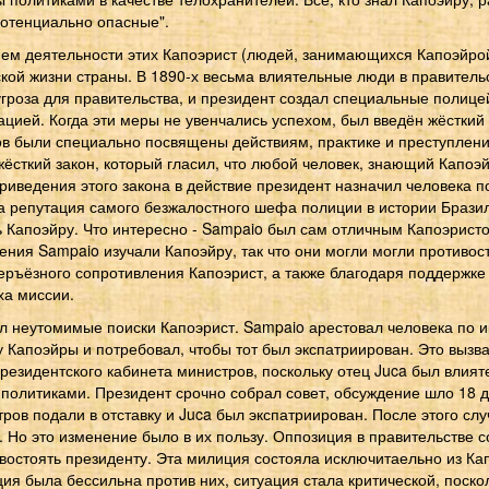
потенциально опасные".
м деятельности этих Капоэрист (людей, занимающихся Капоэйро
кой жизни страны. В 1890-х весьма влиятельные люди в правитель
угроза для правительства, и президент создал специальные полиц
ацией. Когда эти меры не увенчались успехом, был введён жёсткий 
тов были специально посвящены действиям, практике и преступлен
ёсткий закон, который гласил, что любой человек, знающий Капоэ
риведения этого закона в действие президент назначил человека 
ла репутация самого безжалостного шефа полиции в истории Бразил
ь Капоэйру. Что интересно - Sampaio был сам отличным Капоэристо
ения Sampaio изучали Капоэйру, так что они могли могли противост
серъёзного сопротивления Капоэрист, а также благодаря поддержке
ха миссии.
л неутомимые поиски Капоэрист. Sampaio арестовал человека по
у Капоэйры и потребовал, чтобы тот был экспатриирован. Это вызв
резидентского кабинета министров, поскольку отец Juca был влия
политиками. Президент срочно собрал совет, обсуждение шло 18 д
ров подали в отставку и Juca был экспатриирован. После этого сл
 Но это изменение было в их пользу. Оппозиция в правительстве 
востоять президенту. Эта милиция состояла исключитаельно из Ка
ция была бессильна против них, ситуация стала критической, поско