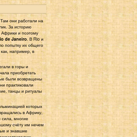
 Там они работали на
лик. За историю
в Африки и поэтому
io de Janeiro
. В Rio и
ало попытку их общего
как, например, в
гали в горы и
чала приобретать
рые были возвращены
они практиковали
ие, танцы и ритуалы
кульминацией которых
звращались в Африку,
 сила, многие
ьшому счёту им нечем
вые и знавшие
рассматривались