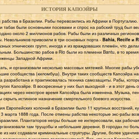
ИСТОРИЯ КАПОЭЙРЫ
 рабства в Бразилии. Рабы перевозились из Африки в Португалию.
 и табак были основными посевами и спрос на рабский труд был ве
одано около 2 миллионов рабов. Рабы были из различных регионо
. Невольников привозили в три основных порта -
Bahia, Recife и R
азных этнических групп, иногда и из враждоваших племён, что дел
ьным. Большинство рабов в Rio были из племени Bantu, в то время 
оженцы Западной Африки.
ать, и организовали несколько массовых мятежей. Многие рабы убе
ьшие сообщества (киломбуш). Внутри таких сообществ Капоэйра на
 разработана и практиковалась техника самозащиты. Рабы, кото
ругих Капоэйре. В воскресенье у них был выходной - и в этот день 
тациях через некотрое время Капоэйра была изменена. Музыка, пен
 скрыть истинное назначение смертельного боевого искусства.
ния Европейских колоний в Бразилии было 11 крупных восстаний, 
13 марта 1888 года. После отмены рабства некоторые экс-рабы во
Бразилии. Плантаторов негры больше не интересовали, как рабочая
 организовали там трущобы и небольшие деревни. В городах по бол
е из них содавали криминальные структуры. Другие, более удачли
 политиками в качестве телохранителей. Все, кто знал Капоэйру, 