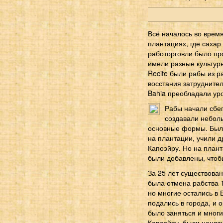
Всё началось во время
плантациях, где сахар
работорговли было пр
имели разные культуры
Recife были рабы из р
восстания затруднител
Bahia преобладали ур
Рабы начали сбег
создавали небол
основные формы. Была
на плантации, учили д
Капоэйру. Но на план
были добавлены, чтобы
За 25 лет существова
была отмена рабства 
но многие остались в 
подались в города, и
было заняться и многи
Капоэйру, были наняты