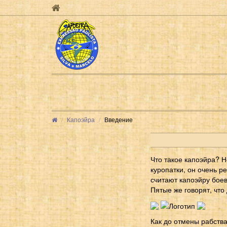
Капоэйра
Введение
Что такое капоэйра? 
куропатки, он очень р
считают капоэйру боев
Пятые же говорят, что 
Как до отмены рабств