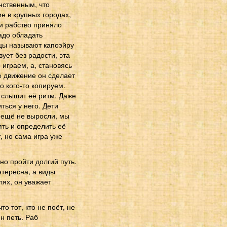
нственным, что
е в крупных городах,
 и рабство приняло
адо обладать
ьцы называют капоэйру
ует без радости, эта
 играем, а, становясь
е движение он сделает
о кого-то копируем.
и слышит её ритм. Даже
ться у него. Дети
ы ещё не выросли, мы
ть и определить её
, но сама игра уже
но пройти долгий путь.
нтересна, а виды
лях, он уважает
о тот, кто не поёт, не
н петь. Раб