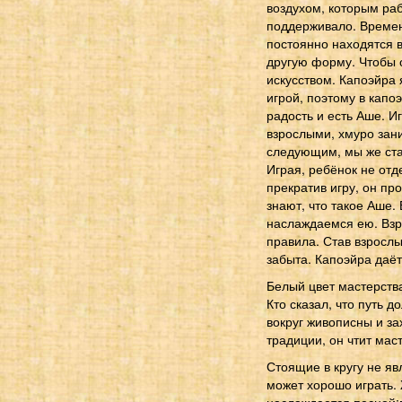
воздухом, которым раб
поддерживало. Времен
постоянно находятся в
другую форму. Чтобы о
искусством. Капоэйра 
игрой, поэтому в капо
радость и есть Аше. И
взрослыми, хмуро зан
следующим, мы же стар
Играя, ребёнок не отд
прекратив игру, он пр
знают, что такое Аше.
наслаждаемся ею. Взр
правила. Став взрослы
забыта. Капоэйра даёт
Белый цвет мастерства
Кто сказал, что путь 
вокруг живописны и за
традиции, он чтит мас
Стоящие в кругу не явл
может хорошо играть. 