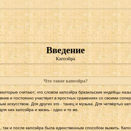
Введение
Капоэйра
Что такое капоэйра?
Некоторые считают, что словом капоэйра бразильские индейцы наз
евнив и постоянно участвует в яростных сражениях со своими сопе
ым искусством. Для других это - танец и музыка. Для четвёртых кап
для них капоэйра и жизнь - одно и то же.
а, так и после капоэйра была единственным способом выжить. Кап