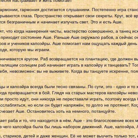
песня настраивает и жить помогает
гармонии, гармония достигается слушанием. Постепенно игра стан
крываются глаза. Пространство открывает свои секреты. Круг, вс
тся безграничным и начинает излучать свет. Это и есть Аше.
т, что когда намерения чисты, мастерство совершенно, а танец ис
 приходит состояние Аше. Раньше Аше окружало рабов, а сейчас о
ров и учеников капоэйры. Аше помогает нам ощущать каждый день 
оде, которую мы играем.
ничивается кругом. Раб возвращается на плантацию, где должен в
палящим солнцем раб начинает играть в капоэйру и танцевать? Тог
бя, невозможен: вы не выживете. Когда вы танцуете искренне, по
ы и капоэйра всегда были тесно связаны. По сути, это - одно и то 
огда превращается в бой. Глядя на старых мастеров капоэйры нев
ли просто идут, они никогда не переставали играть, поэтому всегда
сслабляться, но если он будет напряжён, то долго не протянет. Ко
счезает Аше. Остановитесь хоть на немного, потанцуйте.
жает раба и то, что находится в нём. Аше - это благословение всех 
ез чего капоэйра была бы лишь набором движений. Аше, капоэйра, 
, стариков, детей и даже женщин. Её не может выучить только тот, к