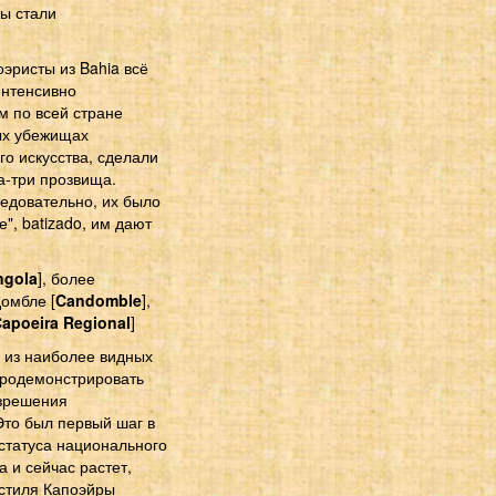
ты стали
эристы из Bahia всё
интенсивно
м по всей стране
ых убежищах
го искусства, сделали
а-три прозвища.
едовательно, их было
", batizado, им дают
ngola
], более
омбле [
Candomble
],
apoeira Regional
]
н из наиболее видных
продемонстрировать
азрешения
Это был первый шаг в
статуса национального
 и сейчас растет,
 стиля Капоэйры