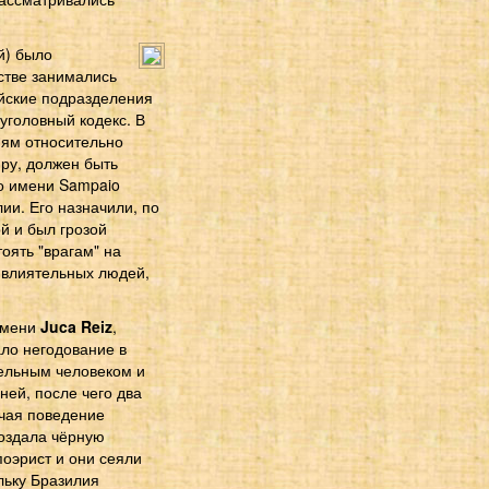
й) было
стве занимались
ейские подразделения
уголовный кодекс. В
иям относительно
йру, должен быть
по имени Sampaio
ии. Его назначили, по
й и был грозой
оять "врагам" на
 влиятельных людей,
 имени
Juca Reiz
,
ало негодование в
тельным человеком и
ней, после чего два
учая поведение
создала чёрную
поэрист и они сеяли
льку Бразилия