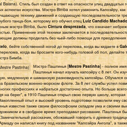
l Baiana). Стиль был создан в ответ на опасности улиц двадцатых г
х аспектах искусства. Мэстрэ Bimba хотел узаконить Капоэйру, ка
лучшающую технику движений и создающую последовательности тр
рубого танца-боя, которому его обучил отец
Luiz Candido Machad
нным мэстрэ Bimba, было
Cintura desprezada
, что означает небре
костью. Применение этой техники заключается в последовательност
чающие должны проделать без чьей-либо помощи для преодоления 
telo
, бейте собственной ногой до перелома, когда вы кидаете в
Gal
перелома, когда вы бросаете кого-нибудь головой об пол, делайте 
эстрэ Бимба.
Мэстрэ Паштинья [
Mestre Pastinha
] - полное им
Паштинья начал изучать капоэйру с 8 лет. Он изу
ую, медленную и шаманскую разновидность капоэйры. Обучался о
на бразильском военно-морском флоте. За 8 лет службы успел пови
ногих профессиях и набраться достаточно опыта. Но больше всего
я на берег", в 1910 Паштинья открыл свою первую школу, которая
Накопленный опыт и высокий уровень подготовки позволили ему св
инья известне также своим философским складом ума и своими в
удожником и в свобдное время преподавал рисование. Паштинья бы
Замечательный рассказчик, обожавший говорить о древниз традиция
рмаду он написал книгу под названием "Капоэйра Ангола", а такж