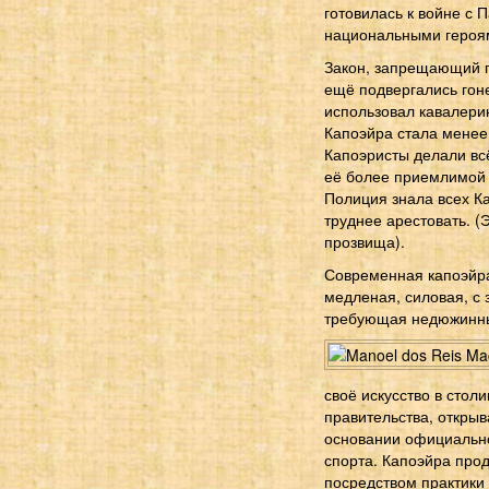
готовилась к войне с 
национальными героями
Закон, запрещающий пр
ещё подвергались го
использовал кавалери
Капоэйра стала менее
Капоэристы делали всё
её более приемлимой 
Полиция знала всех К
труднее арестовать. (
прозвища).
Современная капоэйра
медленая, силовая, с
требующая недюжинных
своё искусство в стол
правительства, откры
основании официально
спорта. Капоэйра прод
посредством практики