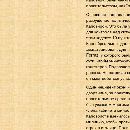
правительством, как "
Основным направление
разрушение политичес
Капоэйрой. Это была 
для контроля над ситу
этом кодексе 10 пунк
Капоэйры. Был издан ж
экспатриирован. Для п
Ferraz, у которого бы
сути, чтобы уничтожит
гангстеров. Подраздел
равных. Не встречая 
он смог добиться успе
Один инцидент окончи
дворянина, за практик
правительстве среди п
был уважаем многими 
члена кабинета минист
Капоэрист изменилось.
милицию, чтобы проти
страх в столице. Поли