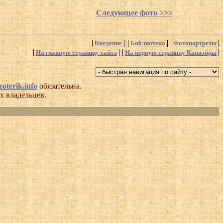
Следующее фото >>>
Введение
Библиотека
Фотопортреты
На главную страницу сайта
На первую страницу Капоэйры
oterik.info
обязательна.
х владельцев.