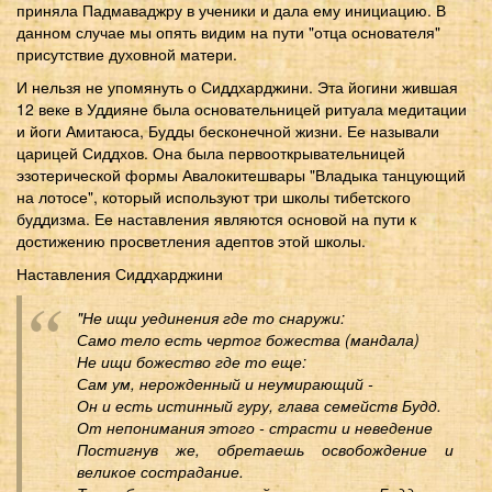
приняла Падмаваджру в ученики и дала ему инициацию. В
данном случае мы опять видим на пути "отца основателя"
присутствие духовной матери.
И нельзя не упомянуть о Сиддхарджини. Эта йогини жившая
12 веке в Уддияне была основательницей ритуала медитации
и йоги Амитаюса, Будды бесконечной жизни. Ее называли
царицей Сиддхов. Она была первооткрывательницей
эзотерической формы Авалокитешвары "Владыка танцующий
на лотосе", который используют три школы тибетского
буддизма. Ее наставления являются основой на пути к
достижению просветления адептов этой школы.
Наставления Сиддхарджини
"Не ищи уединения где то снаружи:
Само тело есть чертог божества (мандала)
Не ищи божество где то еще:
Сам ум, нерожденный и неумирающий -
Он и есть истинный гуру, глава семейств Будд.
От непонимания этого - страсти и неведение
Постигнув же, обретаешь освобождение и
великое сострадание.