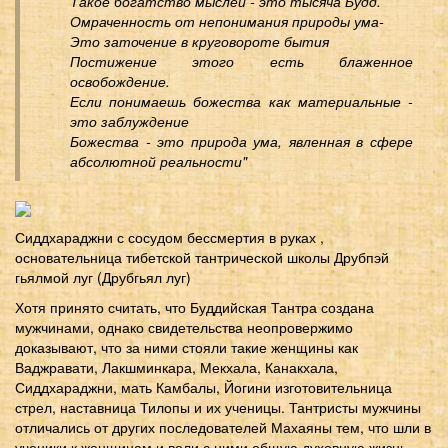
Такое богатство мыслей - это тысяча Будд.
Омраченность от непонимания природы ума-
Это заточение в круговороте бытия
Постижение этого есть блаженное
освобождение.
Если понимаешь божества как материальные -
это заблуждение
Божества - это природа ума, явленная в сфере
абсолютной реальности"
Сиддхараджни с сосудом бессмертия в руках ,
основательница тибетской тантрической школы Друбпэй
гьялмой луг (Друбгьял луг)
Хотя принято считать, что Буддийская Тантра создана
мужчинами, однако свидетельства неопровержимо
доказывают, что за ними стояли такие женщины как
Ваджравати, Лакшминкара, Мекхала, Канакхала,
Сиддхараджни, мать Камбалы, Йогини изготовительница
стрел, наставница Тилопы и их ученицы. Тантристы мужчины
отличались от других последователей Махаяны тем, что шли в
ученики к женщинам и вели с ними общую духовную жизнь.