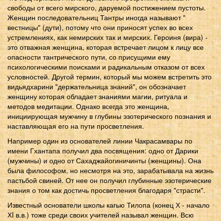
свободы от всего мирского, даруемой постижением пустоты.
Женщин последовательниц Тантры иногда называют "
вестницы" (дути), потому что они приносят успех во всех
устремлениях, как немирских так и мирских. Героиня (вира) -
это отважная женщина, которая встречает лицом к лицу все
опасности тантрического пути, со присущими ему
психологическими поисками и радикальным отказом от всех
условностей. Другой термин, который мы можем встретить это
видьядхарини "держательница знаний", он обозначает
женщину которая обладает знаниями магии, ритуала и
методов медитации. Однако всегда это женщина,
инициирующая мужчину в глубины эзотерического познания и
наставляющая его на пути просветления.
Например один из основателей линии Чакрасамвары по
имени Гхантапа получил два посвящения: одно от Дарики
(мужчины) и одно от Сахаджайогиничинты (женщины). Она
была философом, но несмотря на это, зарабатывала на жизнь
пастьбой свиней. От нее он получил глубинные эзотерические
знания о том как достичь просветления благодаря "страсти".
Известный основатели школы кагью Тилопа (конец Х - начало
ХI в.в.) тоже среди своих учителей называл женщин. Всю