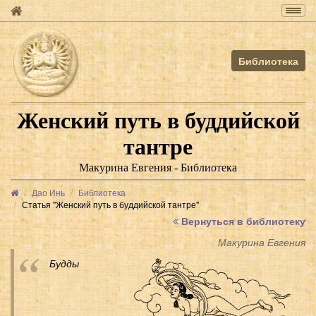
Togg
navig
Библиотека
Женский путь в буддийской
тантре
Макурина Евгения - Библиотека
Дао Инь
Библиотека
Статья "Женский путь в буддийской тантре"
Вернуться в библиотеку
Макурина Евгения
Будды