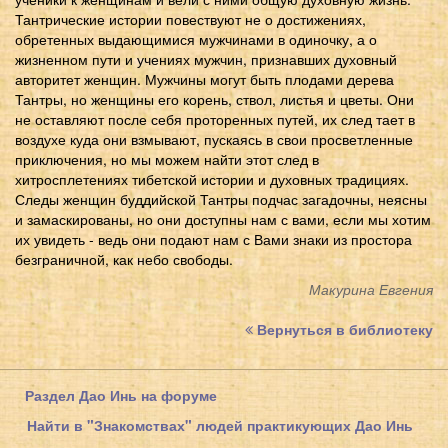
Тантрические истории повествуют не о достижениях,
обретенных выдающимися мужчинами в одиночку, а о
жизненном пути и учениях мужчин, признавших духовный
авторитет женщин. Мужчины могут быть плодами дерева
Тантры, но женщины его корень, ствол, листья и цветы. Они
не оставляют после себя проторенных путей, их след тает в
воздухе куда они взмывают, пускаясь в свои просветленные
приключения, но мы можем найти этот след в
хитросплетениях тибетской истории и духовных традициях.
Следы женщин буддийской Тантры подчас загадочны, неясны
и замаскированы, но они доступны нам с вами, если мы хотим
их увидеть - ведь они подают нам с Вами знаки из простора
безграничной, как небо свободы.
Макурина Евгения
Вернуться в библиотеку
Раздел Дао Инь на форуме
Найти в "Знакомствах" людей практикующих Дао Инь