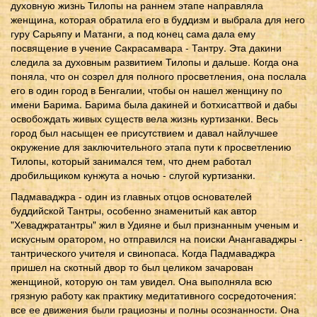
духовную жизнь Тилопы на раннем этапе направляла
женщина, которая обратила его в буддизм и выбрала для него
гуру Сарьяпу и Матанги, а под конец сама дала ему
посвящение в учение Сакрасамвара - Тантру. Эта дакини
следила за духовным развитием Тилопы и дальше. Когда она
поняла, что он созрел для полного просветления, она послала
его в один город в Бенгалии, чтобы он нашел женщину по
имени Барима. Барима была дакиней и ботхисаттвой и дабы
освобождать живых существ вела жизнь куртизанки. Весь
город был насыщен ее присутствием и давал найлучшее
окружение для заключительного этапа пути к просветлению
Тилопы, который занимался тем, что днем работал
дробильщиком кунжута а ночью - слугой куртизанки.
Падмаваджра - один из главных отцов основателей
буддийской Тантры, особенно знаменитый как автор
"Хеваджратантры" жил в Удияне и был признанным ученым и
искусным оратором, но отправился на поиски Анангаваджры -
тантрического учителя и свинопаса. Когда Падмаваджра
пришел на скотный двор то был целиком зачарован
женщиной, которую он там увидел. Она выполняла всю
грязную работу как практику медитативного сосредоточения:
все ее движения были грациозны и полны осознанности. Она