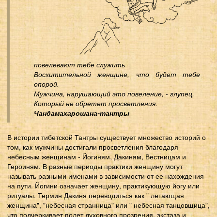
повелевают тебе служить
Восхитительной женщине, что будет тебе
опорой.
Мужчина, нарушающий это повеление, - глупец,
Который не обретет просветления.
Чандамахарошана-тантры
В истории тибетской Тантры существует множество историй о
том, как мужчины достигали просветления благодаря
небесным женщинам - Йогиням, Дакиням, Вестницам и
Героиням. В разные периоды практики женщину могут
называть разными именами в зависимости от ее нахождения
на пути. Йогини означает женщину, практикующую йогу или
ритуалы. Термин Дакиня переводиться как " летающая
женщина", "небесная странница" или " небесная танцовщица",
что подчеркивает полет духовного прозрения, экстаза и