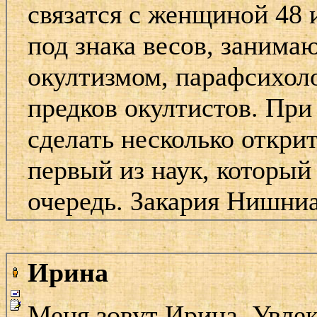
связатся с женщиной 48 
под знака весов, занима
окултизмом, парафсихол
предков окултистов. При
сделать несколько откр
первый из наук, который
очередь. Закария Нишниа
Ирина
Меня зовут Ирина. Увле