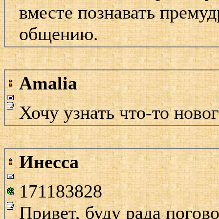
вместе познавать премуд
общению.
Amalia
Хочу узнать что-то ново
Инесса
171183828
Привет, буду рада погово