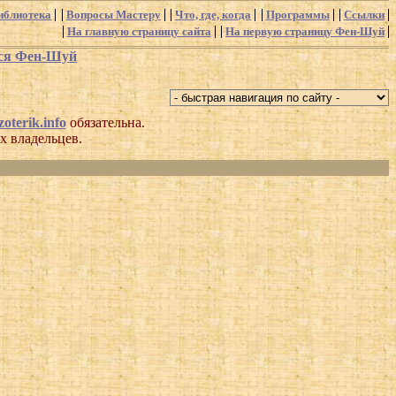
иблиотека
Вопросы Мастеру
Что, где, когда
Программы
Ссылки
На главную страницу сайта
На первую страницу Фен-Шуй
хся Фен-Шуй
oterik.info
обязательна.
х владельцев.