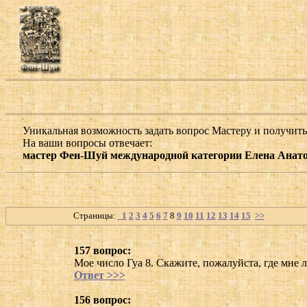
Уникальная возможность задать вопрос Мастеру и получить 
На ваши вопросы отвечает:
мастер Фен-Шуй международной категории Елена Анато
Страницы:
1
2
3
4
5
6
7
8
9
10
11
12
13
14
15
>>
157 вопрос:
Мое число Гуа 8. Скажите, пожалуйста, где мне 
Ответ >>>
156 вопрос: