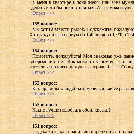
У меня в квартире 6 зона (небо) или зона мужч
сделать и чтобы не повторяться. А что можно улу
Ответ >>>
155 вопрос:
Мы хотим завести рыбок. Подскажите, пожалуйста
Хотим купить аквариум на 150 литров (0,7*0,5*0,
Ответ >>>
154 вопрос:
Помогите, пожалуйста! Моя знакомая уже давно
забеременеть нет. Как можно им помочь в плане 
изголовье положен камушек тигровый глаз. Сбоку
Ответ >>>
153 вопрос:
Как правильно подобрать мебель и как ее расста
Ответ >>>
152 вопрос:
Какие лучше подобрать обои, краски?
Ответ >>>
151 вопрос:
Подскажите, как правильно определять стороны 