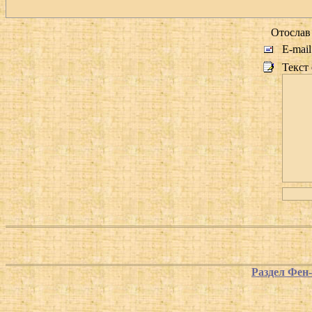
Отослав 
E-mail
Текст
Раздел Фен