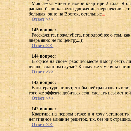
Моя семья живёт в новой квартире 2 года. Я оч
раньше было какое-то движение, перспективы, то
большая, окно на Восток, остальные
...
Ответ >>>
145 вопрос:
Расскажите, пожалуйста, поподробнее о том, как
дверь явно не по центру...))
Ответ >>>
144 вопрос:
В офисе на своём рабочем месте я могу сесть ли
лучше в данном случае? К тому же у меня за спино
Ответ >>>
143 вопрос:
В литературе пишут, чтобы нейтрализовать влиян
того же эффекта добиться если сделать незаметно
Ответ >>>
142 вопрос:
Квартира на первом этаже и я хочу установить 
негативное влияние решёток, т.к. без них страшно
Ответ >>>