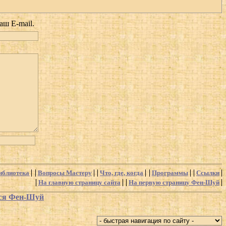
аш E-mail.
иблиотека
Вопросы Мастеру
Что, где, когда
Программы
Ссылки
На главную страницу сайта
На первую страницу Фен-Шуй
хся Фен-Шуй