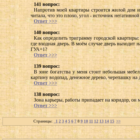
141 вопрос:
Напротив моей квартиры строится жилой дом и 
читала, что это плохо, угол - источник негативной
Ответ >>>
140 вопрос:
Как определить триграмму городской квартиры: ч
где входная дверь. В моём случае дверь выходит н
ГУА=1?
Ответ >>>
139 вопрос:
В зоне богатства у меня стоит небольшая мебел
картину водопад, денежное дерево, черепашку на 
Ответ >>>
138 вопрос:
Зона карьеры, работы припадает на коридор, он 
Ответ >>>
Страницы:
1
2
3
4
5
6
7
8
9
10
11
12
13
14
15
>>