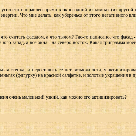
угол его направлен прямо в окно одной из комнат (из другой 
 энергии. Что мне делать, как уберечься от этого негативного вл
то считать фасадом, а что тылом? Где-то написано, что фасад - 
а юго-запад, а все окна - на северо-восток. Какая триграмма мо
ьная стенка, и переставить ее нет возможности, я активизиров
деньгах (фигурку) на красной салфетке, и золотые украшения в 
меня очень маленький узкий, как можно его активизировать?