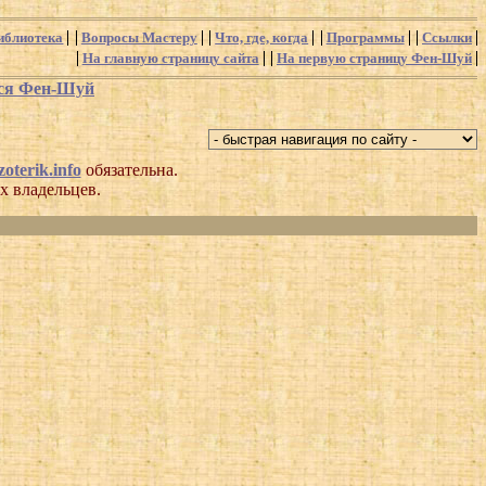
иблиотека
Вопросы Мастеру
Что, где, когда
Программы
Ссылки
На главную страницу сайта
На первую страницу Фен-Шуй
хся Фен-Шуй
oterik.info
обязательна.
х владельцев.