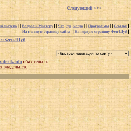
Следующий >>>
иблиотека
Вопросы Мастеру
Что, где, когда
Программы
Ссылки
На главную страницу сайта
На первую страницу Фен-Шуй
хся Фен-Шуй
oterik.info
обязательна.
х владельцев.