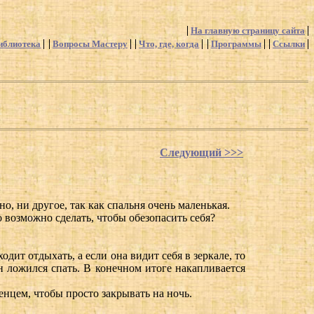
На главную страницу сайта
иблиотека
Вопросы Мастеру
Что, где, когда
Программы
Ссылки
Следующий >>>
, ни другое, так как спальня очень маленькая.
о возможно сделать, чтобы обезопасить себя?
дит отдыхать, а если она видит себя в зеркале, то
он ложился спать. В конечном итоге накапливается
нцем, чтобы просто закрывать на ночь.