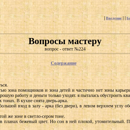
Введение
Б
Вопросы мастеру
вопрос - ответ №224
Содержание
ься.
тью зона помощников и зона детей и частично нет зоны карьеры
рошую работу и деньги только уходят. я пыталась обустроить кв
 тонах. В кухне снята дверь-арка.
 большой вход в залу - арка (без двери), в левом верхнем углу 
 той же зоне в светло-сером тоне.
о в планах бежевый цвет. Но сон в ней плохой, утомительный. П