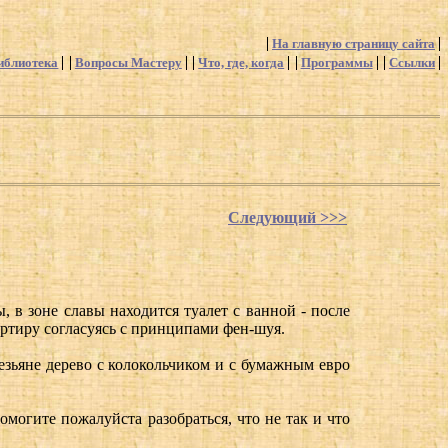
На главную страницу сайта
иблиотека
Вопросы Мастеру
Что, где, когда
Программы
Ссылки
Следующий >>>
, в зоне славы находится туалет с ванной - после
артиру согласуясь с принципами фен-шуя.
обезьяне дерево с колокольчиком и с бумажным евро
омогите пожалуйста разобраться, что не так и что