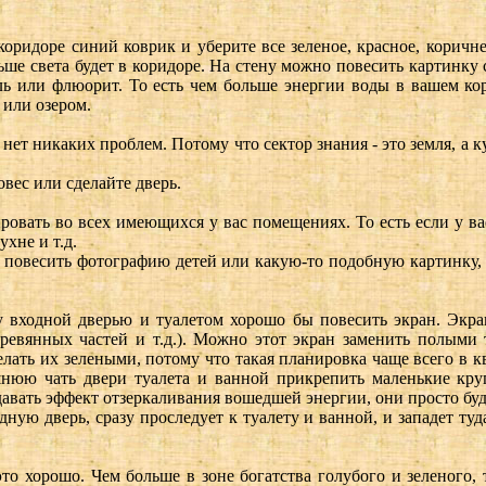
оридоре синий коврик и уберите все зеленое, красное, коричне
ьше света будет в коридоре. На стену можно повесить картинку
ь или флюорит. То есть чем больше энергии воды в вашем кор
 или озером.
 нет никаких проблем. Потому что сектор знания - это земля, а к
овес или сделайте дверь.
овать во всех имеющихся у вас помещениях. То есть если у вас 
ухне и т.д.
е, повесить фотографию детей или какую-то подобную картинку,
ду входной дверью и туалетом хорошо бы повесить экран. Экр
еревянных частей и т.д.). Можно этот экран заменить полыми 
лать их зелеными, потому что такая планировка чаще всего в кв
юю чать двери туалета и ванной прикрепить маленькие круг
 давать эффект отзеркаливания вошедшей энергии, они просто буд
дную дверь, сразу проследует к туалету и ванной, и западет ту
 это хорошо. Чем больше в зоне богатства голубого и зеленого