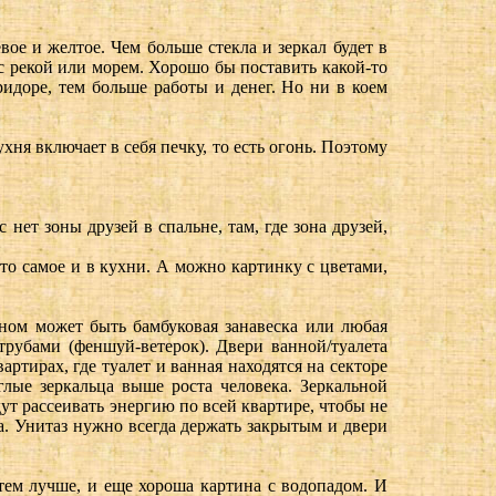
вое и желтое. Чем больше стекла и зеркал будет в
 с рекой или морем. Хорошо бы поставить какой-то
идоре, тем больше работы и денег. Но ни в коем
ухня включает в себя печку, то есть огонь. Поэтому
нет зоны друзей в спальне, там, где зона друзей,
 то самое и в кухни. А можно картинку с цветами,
аном может быть бамбуковая занавеска или любая
трубами (феншуй-ветерок). Двери ванной/туалета
артирах, где туалет и ванная находятся на секторе
лые зеркальца выше роста человека. Зеркальной
ут рассеивать энергию по всей квартире, чтобы не
да. Унитаз нужно всегда держать закрытым и двери
, тем лучше, и еще хороша картина с водопадом. И