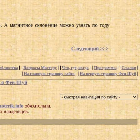
ю. А магнитное склонение можно узнать по году
Следующий >>>
иблиотека
Вопросы Мастеру
Что, где, когда
Программы
Ссылки
На главную страницу сайта
На первую страницу Фен-Шуй
хся Фен-Шуй
oterik.info
обязательна.
х владельцев.