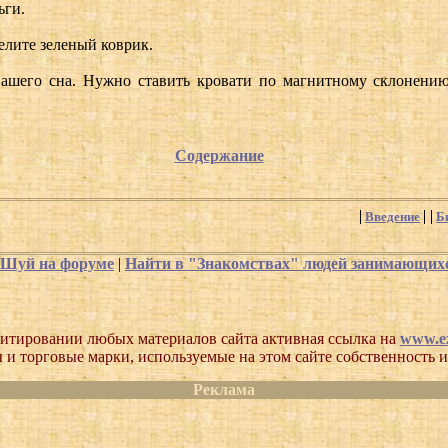
ьги.
телите зеленый коврик.
я вашего сна. Нужно ставить кровати по магнитному склонени
Содержание
Введение
Б
-Шуй на форуме
|
Найти в "Знакомствах" людей занимающи
итировании любых материалов сайта активная ссылка на
www.ez
 и торговые марки, используемые на этом сайте собственность и
Реклама