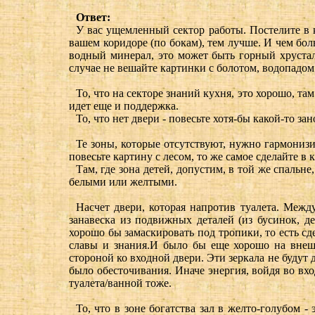
Ответ:
У вас ущемленный сектор работы. Постелите в к
вашем коридоре (по бокам), тем лучше. И чем бол
водный минерал, это может быть горный хрустал
случае не вешайте картинки с болотом, водопадом
То, что на секторе знаний кухня, это хорошо, там
идет еще и поддержка.
То, что нет двери - повесьте хотя-бы какой-то зан
Те зоны, которые отсутствуют, нужно гармонизир
повесьте картину с лесом, то же самое сделайте в к
Там, где зона детей, допустим, в той же спальн
белыми или желтыми.
Насчет двери, которая напротив туалета. Меж
занавеска из подвижных деталей (из бусинок, д
хорошо бы замаскировать под тропики, то есть сде
славы и знания.И было бы еще хорошо на внешн
стороной ко входной двери. Эти зеркала не будут
было обесточивания. Иначе энергия, войдя во вхо
туалета/ванной тоже.
То, что в зоне богатства зал в желто-голубом -