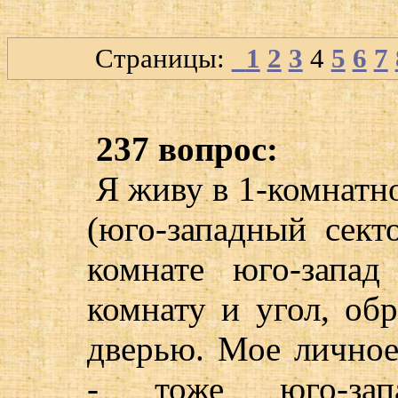
Страницы:
1
2
3
4
5
6
7
237 вопрос:
Я живу в 1-комнатн
(юго-западный сект
комнате юго-запа
комнату и угол, об
дверью. Мое личное
- тоже юго-зап