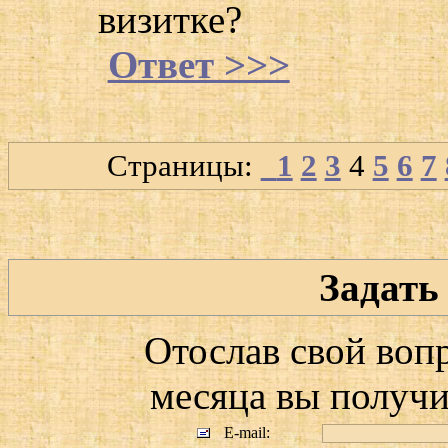
визитке?
Ответ >>>
Страницы:
1
2
3
4
5
6
7
Задать
Отослав свой воп
месяца вы получит
E-mail: