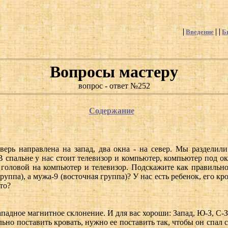
Введение
Б
Вопросы мастеру
вопрос - ответ №252
Содержание
ерь направлена на запад, два окна - на север. Мы разделил
В спальне у нас стоит телевизор и компьютер, компьютер под ок
м головой на компьютер и телевизор. Подскажите как правиль
руппа), а мужа-9 (восточная группа)? У нас есть ребенок, его к
то?
 западное магнитное склонение. И для вас хороши: Запад, Ю-З, С-
ьно поставить кровать, нужно ее поставить так, чтобы он спал с