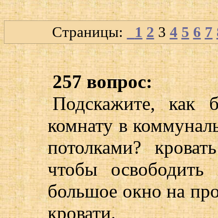
Страницы:
1
2
3
4
5
6
7
257 вопрос:
Подскажите, как б
комнату в коммунал
потолками? кроват
чтобы освободить 
большое окно на пр
кровати.