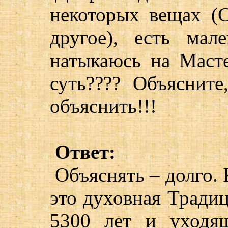
некоторых вещах (С
другое), есть мал
натыкаюсь на Маст
суть???? Объясните
объяснить!!!
Ответ:
Объяснять – долго. 
это духовная Тради
5300 лет и уходя