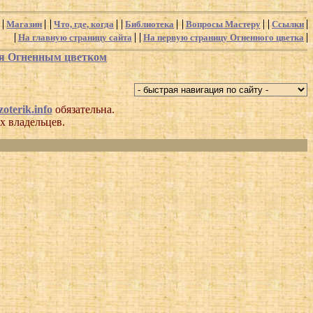
Магазин
Что, где, когда
Библиотека
Вопросы Мастеру
Ссылки
На главную страницу сайта
На первую страницу Огненного цветка
ся Огненным цветком
oterik.info
обязательна.
х владельцев.