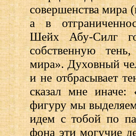
совершенства мира (
а в отграниченно
Шейх Абу-Силг го
собственную тень
мира». Духовный чел
и не отбрасывает те
сказал мне иначе:
фигуру мы выделяем
идем с тобой по п
фона эти могучие де