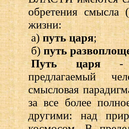
обретения смысла (
жизни:
а)
путь царя
;
б)
путь развоплоще
Путь царя
- е
предлагаемый че
смысловая парадигма
за все более полно
другими: над при
космосом. В преде