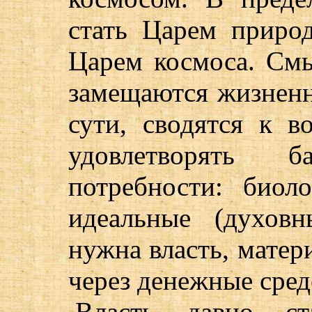
стать Царем приро
Царем космоса. См
замещаются жизненн
сути, сводятся к в
удовлетворять ба
потребности: биол
идеальные (духов
нужна власть, матери
через денежные сред
Власть давно ст