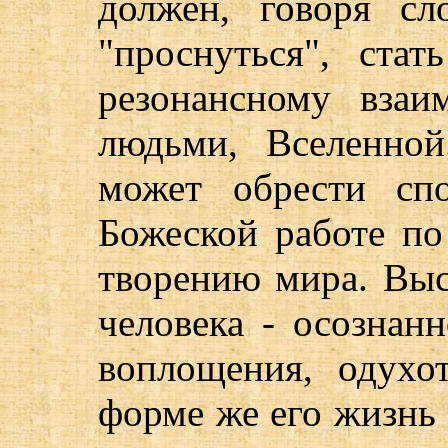
должен, говоря сл
"проснуться", стат
резонансному взаи
людьми, Вселенно
может обрести спо
Божеской работе п
творению мира. Вы
человека - осознан
воплощения, одухо
форме же его жизнь