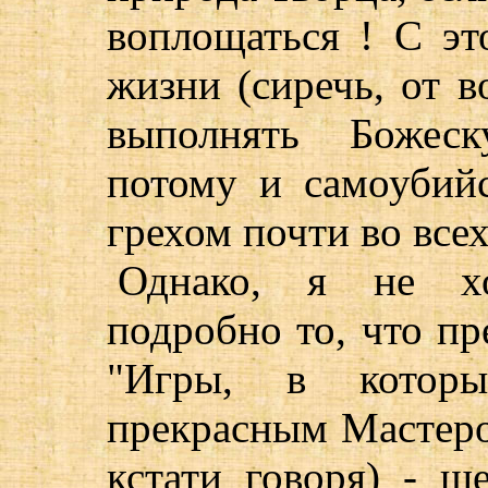
воплощаться ! С эт
жизни (сиречь, от в
выполнять Божеск
потому и самоубий
грехом почти во все
Однако, я не хо
подробно то, что пр
"Игры, в котор
прекрасным Мастеро
кстати говоря) - ш