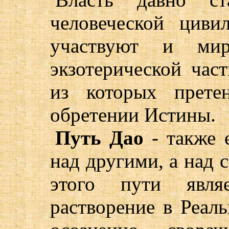
человеческой циви
участвуют и ми
экзотерической час
из которых прете
обретении Истины.
Путь Дао
- также е
над другими, а над
этого пути явля
растворение в Реаль