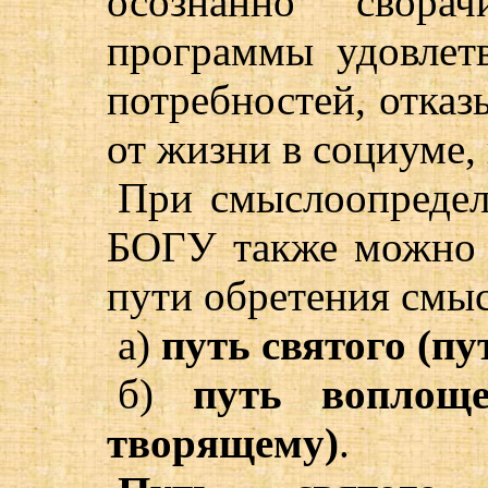
осознанно сворач
программы удовлет
потребностей, отказ
от жизни в социуме, 
При смыслоопредел
БОГУ также можно 
пути обретения смы
а)
путь святого (п
б)
путь воплощ
творящему)
.