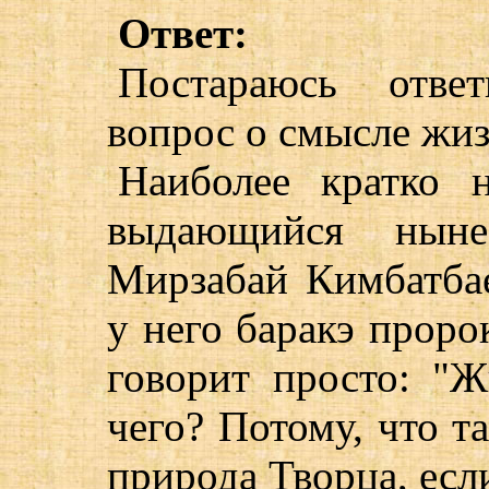
Ответ:
Постараюсь отве
вопрос о смысле жиз
Наиболее кратко н
выдающийся нын
Мирзабай Кимбатбае
у него баракэ прор
говорит просто: "
чего? Потому, что т
природа Творца, есл