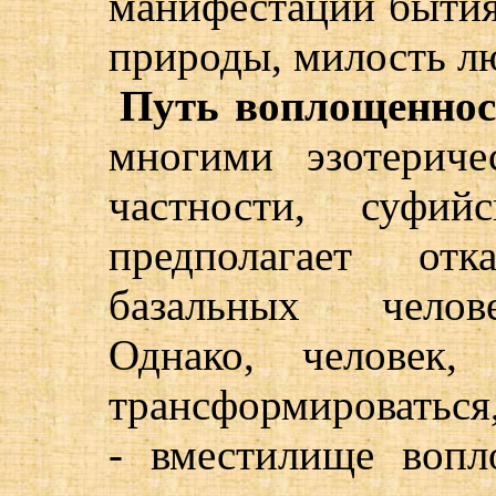
манифестации бытия
природы, милость л
Путь воплощеннос
многими эзотерич
частности, суфи
предполагает отк
базальных челове
Однако, человек,
трансформироваться, 
- вместилище вопл