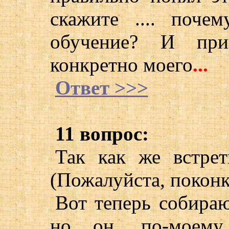
скажите .... поче
обучение? И при
конкретно моего
...
Ответ >>>
11 вопрос:
Так как же встрет
(Пожалуйста, поконк
Вот теперь собираю
но он, по-моему,