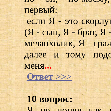
первый:
если Я - это скорл
(Я - сын, Я - брат, Я
меланхолик, Я - гра
далее и тому подо
меня
...
Ответ >>>
10 вопрос:
Я не понял как в