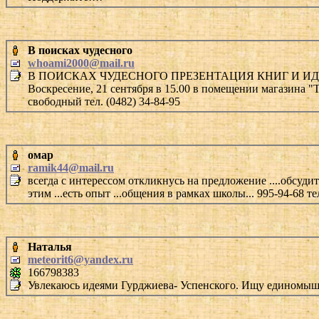
В поисках чудесного
whoami2000@mail.ru
В ПОИСКАХ ЧУДЕСНОГО ПРЕЗЕНТАЦИЯ КНИГ И ИД
Воскресение, 21 сентября в 15.00 в помещении магазина 
свободный тел. (0482) 34-84-95
омар
ramik44@mail.ru
всегда с интерессом откликнусь на предложение ....обсуди
этим ...есть опыт ...общения в рамках школы... 995-94-68 
Наталья
meteorit6@yandex.ru
166798383
Увлекаюсь идеями Гурджиева- Успенского. Ищу единомыш