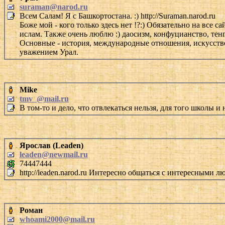
suraman@narod.ru
Всем Салам! Я с Башкортостана. :) http://Suraman.narod.ru
Боже мой - кого только здесь нет !?:) Обязательно на все
ислам. Также очень люблю :) даосизм, конфуцианство, тен
Основные - история, международные отношения, искусство,
уважением Урал.
Mike
tmv_@mail.ru
В том-то и дело, что отвлекаться нельзя, для того школы и
Ярослав (Leaden)
leaden@newmail.ru
74447444
http://leaden.narod.ru Интересно общаться с интересными лю
Роман
whoami2000@mail.ru