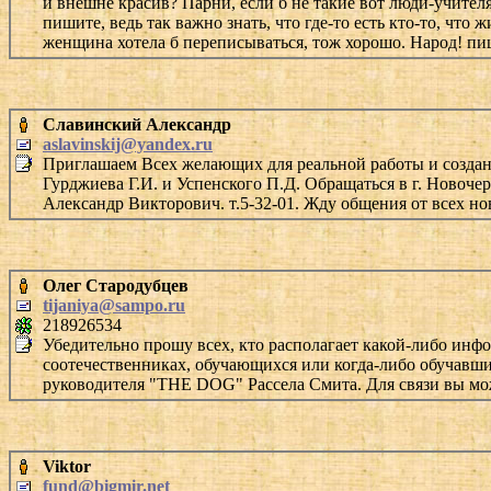
и внешне красив? Парни, если б не такие вот люди-учителя
пишите, ведь так важно знать, что где-то есть кто-то, что ж
женщина хотела б переписываться, тож хорошо. Народ! пиш
Славинский Александр
aslavinskij@yandex.ru
Приглашаем Всех желающих для реальной работы и создан
Гурджиева Г.И. и Успенского П.Д. Обращаться в г. Новоч
Александр Викторович. т.5-32-01. Жду общения от всех но
Олег Стародубцев
tijaniya@sampo.ru
218926534
Убедительно прошу всех, кто располагает какой-либо инф
соотечественниках, обучающихся или когда-либо обучавших
руководителя "THE DOG" Рассела Смита. Для связи вы можете
Viktor
fund@bigmir.net