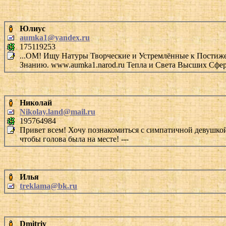
Юлиус
aumka1@yandex.ru
175119253
...ОМ! Ищу Натуры Творческие и Устремлённые к Постиже
Знанию. www.aumka1.narod.ru Тепла и Света Высших Сф
Николай
Nikolay.land@mail.ru
195764984
Привет всем! Хочу познакомиться с симпатичной девушкой от
чтобы голова была на месте! ---
Илья
treklama@bk.ru
Dmitriy