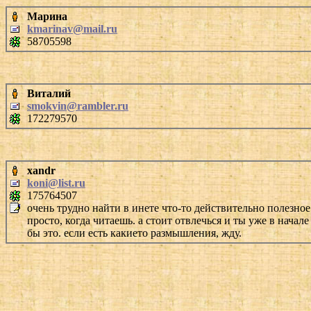
Марина
kmarinav@mail.ru
58705598
Виталий
smokvin@rambler.ru
172279570
xandr
koni@list.ru
175764507
очень трудно найти в инете что-то действительно полезное
просто, когда читаешь. а стоит отвлечься и ты уже в нача
бы это. если есть какието размышления, жду.