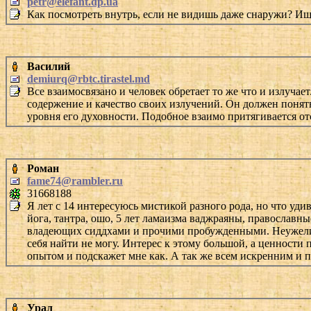
petr@elefant.dp.ua
Как посмотреть внутрь, если не видишь даже снаружи? Ищ
Василий
demiurq@rbtc.tirastel.md
Все взаимосвязано и человек обретает то же что и излучает
содержение и качество своих излучений. Он должен понять
уровня его духовности. Подобное взаимо притягивается от
Роман
fame74@rambler.ru
31668188
Я лет с 14 интересуюсь мистикой разного рода, но что уди
йога, тантра, ошо, 5 лет ламаизма ваджраяны, православн
владеющих сиддхами и прочими пробужденными. Неужели вс
себя найти не могу. Интерес к этому большой, а ценности 
опытом и подскажет мне как. А так же всем искренним и 
Урал