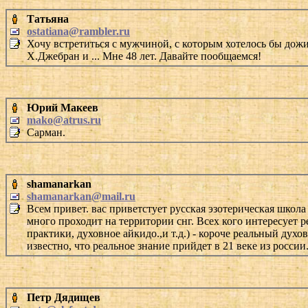
Татьяна
ostatiana@rambler.ru
Хочу встретиться с мужчиной, с которым хотелось бы дожи
Х.Джебран и ... Мне 48 лет. Давайте пообщаемся!
Юрий Макеев
mako@atrus.ru
Сарман.
shamanarkan
shamanarkan@mail.ru
Всем привет. вас приветстует русская эзотерическая шко
много проходит на территории снг. Всех кого интересует р
практики, духовное айкидо.,и т.д.) - короче реальный дух
известно, что реальное знание прийдет в 21 веке из росси
Петр Дядищев