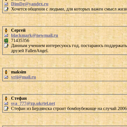
DimDe@yandex.ru
Хочется общения с людьми, для которых важен смысл жизн
Сергей
blackmark@newmail.ru
71435356
Данным учением интересуюсь год, постараюсь поддержать
друзей FallenAngel.
maksim
vrij@mail.ru
Стефан
sva_777@zp.ukrtel.net
Стефан из Бердянска строит бомбоубежище на случай 2006