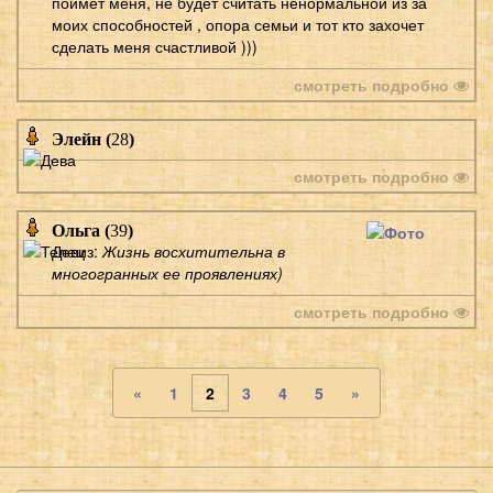
поймет меня, не будет считать ненормальной из за
моих способностей , опора семьи и тот кто захочет
сделать меня счастливой )))
смотреть подробно
Элейн (
28
)
смотреть подробно
Ольга (
39
)
Девиз:
Жизнь восхитительна в
многогранных ее проявлениях)
смотреть подробно
«
1
2
3
4
5
»