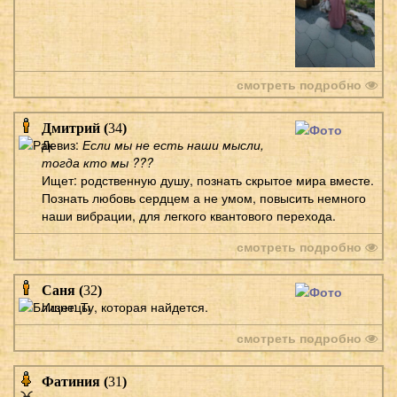
смотреть подробно
Дмитрий (
34
)
Девиз:
Если мы не есть наши мысли,
тогда кто мы ???
Ищет: родственную душу, познать скрытое мира вместе.
Познать любовь сердцем а не умом, повысить немного
наши вибрации, для легкого квантового перехода.
смотреть подробно
Саня (
32
)
Ищет: Ту, которая найдется.
смотреть подробно
Фатиния (
31
)