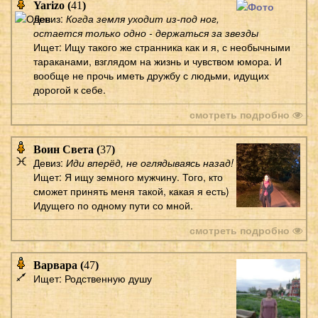
Yarizo (
41
)
Девиз:
Когда земля уходит из-под ног,
остается только одно - держаться за звезды
Ищет: Ищу такого же странника как и я, с необычными
тараканами, взглядом на жизнь и чувством юмора. И
вообще не прочь иметь дружбу с людьми, идущих
дорогой к себе.
смотреть подробно
Воин Света (
37
)
Девиз:
Иди вперёд, не оглядываясь назад!
Ищет: Я ищу земного мужчину. Того, кто
сможет принять меня такой, какая я есть)
Идущего по одному пути со мной.
смотреть подробно
Варвара (
47
)
Ищет: Родственную душу