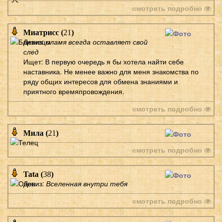
смотреть подробно
Миатрисс (
21
)
Девиз:
пламя всегда оставляет свой
след
Ищет: В первую очередь я бы хотела найти себе
наставника. Не менее важно для меня знакомства по
ряду общих интересов для обмена знаниями и
приятного времяпровождения.
смотреть подробно
Мила (
21
)
смотреть подробно
Tata (
38
)
Девиз:
Вселенная внутри тебя
смотреть подробно