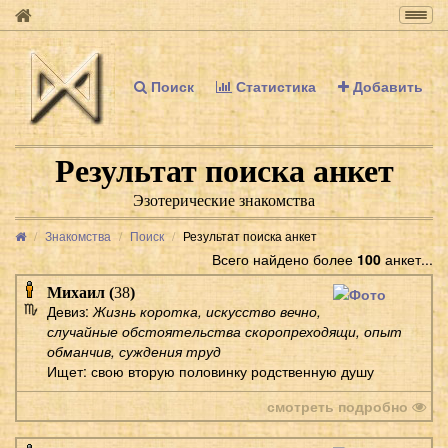
Togg
navig
Поиск
Статистика
Добавить
Результат поиска анкет
Эзотерические знакомства
Знакомства
Поиск
Результат поиска анкет
Всего найдено более
100
анкет...
Михаил (
38
)
Девиз:
Жизнь коротка, искусство вечно,
случайные обстоятельства скоропреходящи, опыт
обманчив, суждения труд
Ищет: свою вторую половинку родственную душу
смотреть подробно