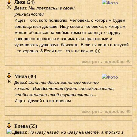
Лиса (
24
)
Девиз:
Мы прекрасны в своей
уникальности
Ищет: Того, кого полюблю. Человека, с которым будем
воплощаться дальше. Ищу своего человека, с которым
можно общаться на любые темы от сердца к сердцу,
совершенствоваться и заниматься практиками и
чувствовать душевную близость. Если ты веган с татухой
- то хорошо :3 Если нет - то и не важно ))))
смотреть подробно
Мила (
30
)
Девиз:
Если ты действительно чего-то
хочешь - Вся Вселенная будет способствовать,
чтобы желание твоё осуществилось...
Ищет: Друзей по интересам
смотреть подробно
Елена (
55
)
Девиз:
Ни шагу назад, ни шагу на месте, а только в