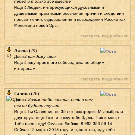
перёд и только все вместе
Ищет: Людей, интересующихся духовными и
душевными практиками осознания причин и следствий
просветления, оздоровления и возрождения России как
Феномена новой Эры.
смотреть подробно
Алена (
29
)
Девиз:
каждому свое
Ищет: ищу приятного собеседника по общим
интересам.
смотреть подробно
Галина (
26
)
Девиз:
Зачем тебе завтра, если в нем
ты не будешь ллучше.
Ищет: Ты Славянин до 35 лет, эзотрерик. Мы выбрали
друг друга еще Там, и я жду тебя Здесь. Пиши мне, я
Тебя очень жду! Скучаю. Люблю. 8 962 353 59 14
Сейчас 12 марта 2018 году, и я, кажется, жду тебя